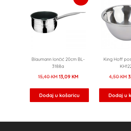
Blaumann lončić 20cm BL-
King Hoff po
3188a
KH12
Izvorna
Trenutna
I
15,40
KM
13,09
KM
4,50
KM
3
cijena
cijena
c
bila
je:
b
Dodaj u košaricu
Dodaj u 
je:
13,09 KM.
j
15,40 KM.
4