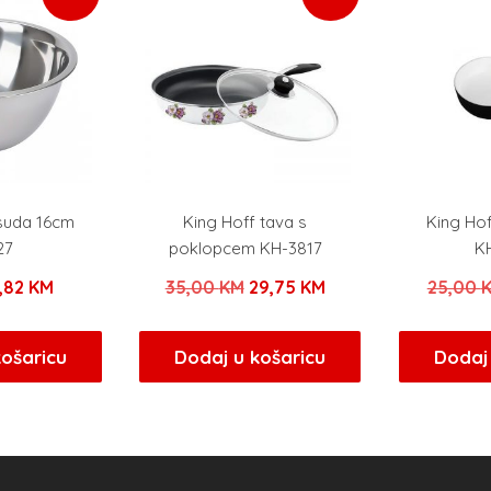
suda 16cm
King Hoff tava s
King Ho
27
poklopcem KH-3817
K
zvorna
Trenutna
Izvorna
Trenutna
,82
KM
35,00
KM
29,75
KM
25,00
ijena
cijena
cijena
cijena
ila
je:
bila
je:
košaricu
Dodaj u košaricu
Dodaj 
e:
3,82 KM.
je:
29,75 KM.
,50 KM.
35,00 KM.