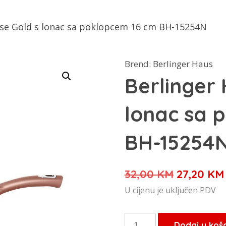
ose Gold s lonac sa poklopcem 16 cm BH-15254N
Brend:
Berlinger Haus
Berlinger
lonac sa 
BH-15254
Izvorna
32,00
KM
27,20
KM
cijena
U cijenu je uključen PDV
bila
je:
Berlinger
Dodaj u koš