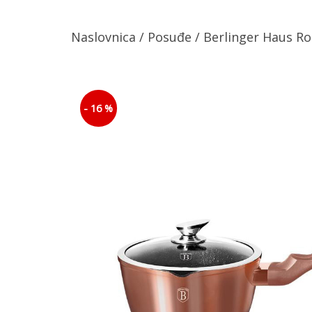
Naslovnica
/
Posuđe
/ Berlinger Haus R
- 16 %