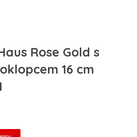
 Haus Rose Gold s
poklopcem 16 cm
N
Trenutna
cijena
je:
27,20 KM.
aricu