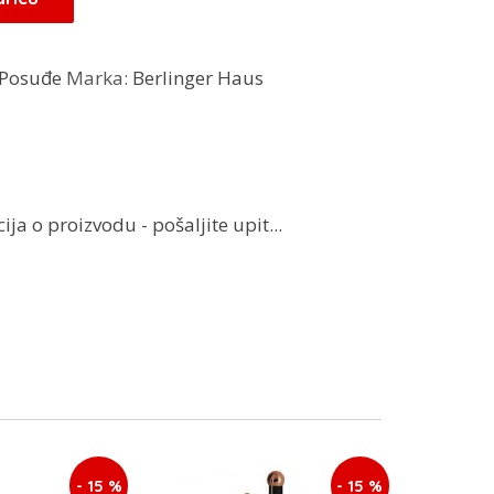
.
Posuđe
Marka:
Berlinger Haus
ja o proizvodu - pošaljite upit...
- 15 %
- 15 %