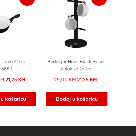
ff tava 24cm
Berlinger Haus Black Rose
H3889
stalak za šalice
Izvorna
Trenutna
Izvorna
Trenutna
KM
21,25
KM
25,00
KM
21,25
KM
cijena
cijena
cijena
cijena
bila
je:
bila
je:
u košaricu
Dodaj u košaricu
je:
21,25 KM.
je:
21,25 KM.
25,00 KM.
25,00 KM.