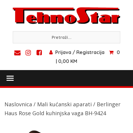
Skip
to
content
Prijava / Registracija
0
| 0,00 KM
Toggle main menu visibility
Naslovnica
/
Mali kućanski aparati
/ Berlinger
Haus Rose Gold kuhinjska vaga BH-9424