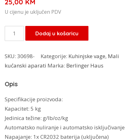
25,00
KM
U cijenu je uključen PDV
Berlinger
Dodaj u košaricu
Haus
Rose
SKU:
30698-
Kategorije:
Kuhinjske vage
,
Mali
Gold
kućanski aparati
Marka:
Berlinger Haus
kuhinjska
vaga
Opis
BH-
9424
Specifikacije proizvoda:
količina
Kapacitet: 5 kg
Jedinica težine: g/lb/oz/kg
Automatsko nuliranje i automatsko isključivanje
Napajanje: 1x CR2032 baterija (uključena)