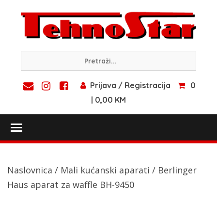
Skip
to
content
Prijava / Registracija
0
| 0,00 KM
Toggle main menu visibility
Naslovnica
/
Mali kućanski aparati
/ Berlinger
Haus aparat za waffle BH-9450