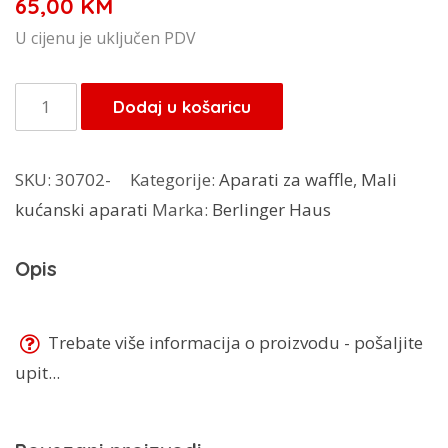
65,00
KM
U cijenu je uključen PDV
Berlinger
Dodaj u košaricu
Haus
aparat
SKU:
30702-
Kategorije:
Aparati za waffle
,
Mali
za
kućanski aparati
Marka:
Berlinger Haus
waffle
BH-
Opis
9450
količina
Trebate više informacija o proizvodu - pošaljite
upit...