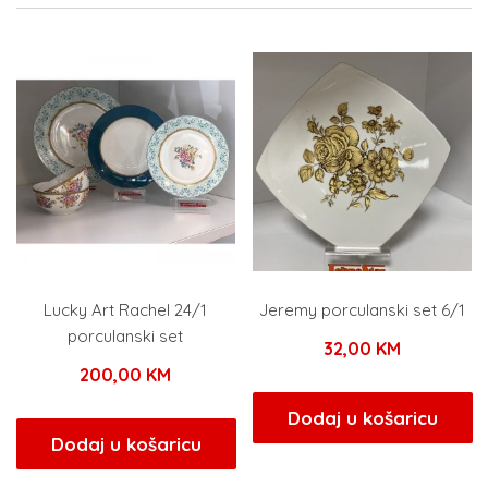
Lucky Art Rachel 24/1
Jeremy porculanski set 6/1
porculanski set
32,00
KM
200,00
KM
Dodaj u košaricu
Dodaj u košaricu