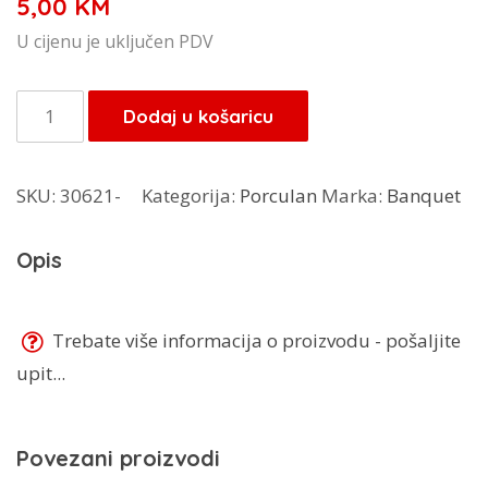
5,00
KM
U cijenu je uključen PDV
Banquet
Dodaj u košaricu
zdjelica
Punto
SKU:
30621-
Kategorija:
Porculan
Marka:
Banquet
zelena
520
Opis
ml
60220042
količina
Trebate više informacija o proizvodu - pošaljite
upit...
Povezani proizvodi