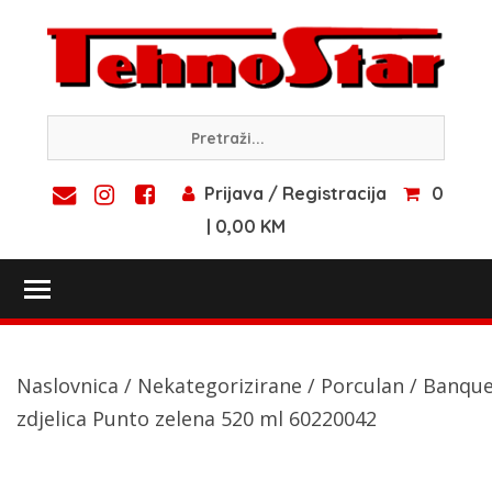
Skip
to
content
Prijava / Registracija
0
| 0,00 KM
Toggle main menu visibility
Naslovnica
/
Nekategorizirane
/
Porculan
/ Banque
zdjelica Punto zelena 520 ml 60220042