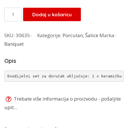
Banquet
Dodaj u košaricu
set
šalica
SKU:
30635-
Kategorije:
Porculan
,
Šalice
Marka:
+
Banquet
zdjela
količina
Opis
Dvodijelni set za doručak uključuje: 1 x keramičku ša
Trebate više informacija o proizvodu - pošaljite
upit...