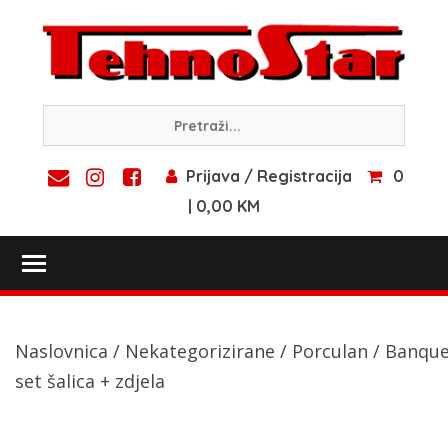
Skip
to
content
Prijava / Registracija
0
| 0,00 KM
Toggle main menu visibility
Naslovnica
/
Nekategorizirane
/
Porculan
/ Banque
set šalica + zdjela