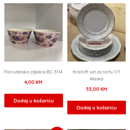
Porculanska zdjelica BC-3114
Kristoff set za tortu 7/1
Alaska
4,00
KM
55,00
KM
Dodaj u košaricu
Dodaj u košaricu