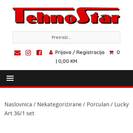
Skip
to
content
Prijava / Registracija
0
| 0,00 KM
Toggle main menu visibility
Naslovnica
/
Nekategorizirane
/
Porculan
/ Lucky
Art 36/1 set