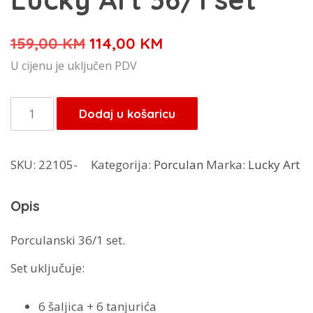
Izvorna
Trenutna
159,00
KM
114,00
KM
cijena
cijena
U cijenu je uključen PDV
bila
je:
je:
114,00 KM.
Lucky
Dodaj u košaricu
159,00 KM.
Art
36/1
SKU:
22105-
Kategorija:
Porculan
Marka:
Lucky Art
set
količina
Opis
Porculanski 36/1 set.
Set uključuje:
6 šaljica + 6 tanjurića