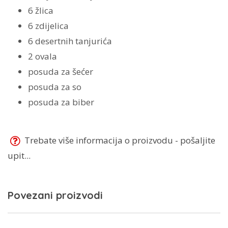
6 žlica
6 zdijelica
6 desertnih tanjurića
2 ovala
posuda za šećer
posuda za so
posuda za biber
Trebate više informacija o proizvodu - pošaljite
upit...
Povezani proizvodi