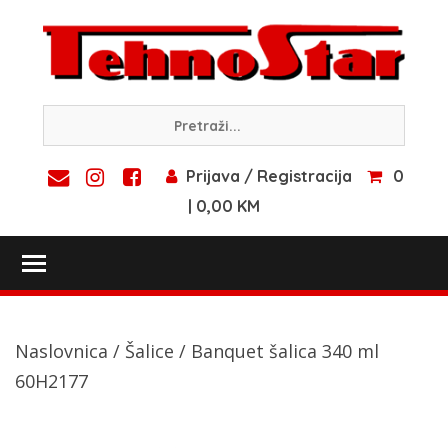
Skip
to
content
Prijava / Registracija
0
| 0,00 KM
Toggle main menu visibility
Naslovnica
/
Šalice
/ Banquet šalica 340 ml
60H2177