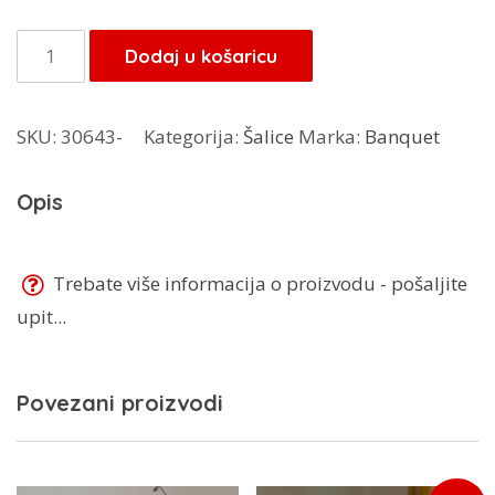
Banquet
Dodaj u košaricu
šalica
340
SKU:
30643-
Kategorija:
Šalice
Marka:
Banquet
ml
60H2177
Opis
količina
Trebate više informacija o proizvodu - pošaljite
upit...
Povezani proizvodi