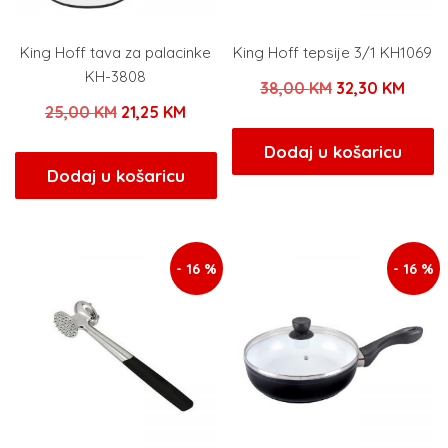
King Hoff tava za palacinke
King Hoff tepsije 3/1 KH1069
KH-3808
Izvorna
Trenu
38,00
KM
32,30
KM
Izvorna
Trenutna
25,00
KM
21,25
KM
cijena
cijen
cijena
cijena
bila
je:
Dodaj u košaricu
bila
je:
Dodaj u košaricu
je:
32,30
je:
21,25 KM.
38,00 KM.
25,00 KM.
- 16 %
- 16 %