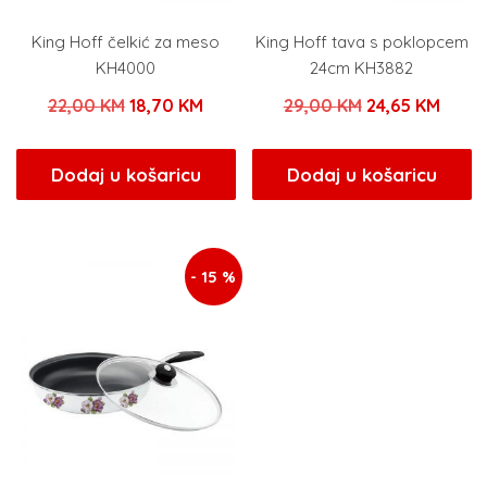
King Hoff čelkić za meso
King Hoff tava s poklopcem
KH4000
24cm KH3882
Izvorna
Trenutna
Izvorna
Trenu
22,00
KM
18,70
KM
29,00
KM
24,65
KM
cijena
cijena
cijena
cijen
bila
je:
bila
je:
Dodaj u košaricu
Dodaj u košaricu
je:
18,70 KM.
je:
24,65
22,00 KM.
29,00 KM.
- 15 %