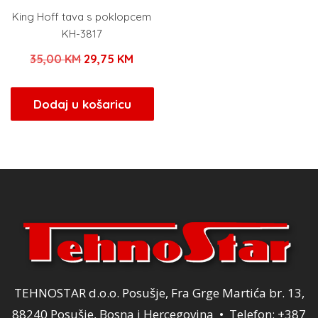
King Hoff tava s poklopcem
KH-3817
Izvorna
Trenutna
35,00
KM
29,75
KM
cijena
cijena
bila
je:
Dodaj u košaricu
je:
29,75 KM.
35,00 KM.
TEHNOSTAR d.o.o. Posušje, Fra Grge Martića br. 13,
88240 Posušje, Bosna i Hercegovina • Telefon: +387