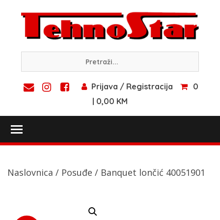
Skip
to
content
Prijava / Registracija
0
| 0,00 KM
Toggle main menu visibility
Naslovnica
/
Posuđe
/ Banquet lončić 40051901