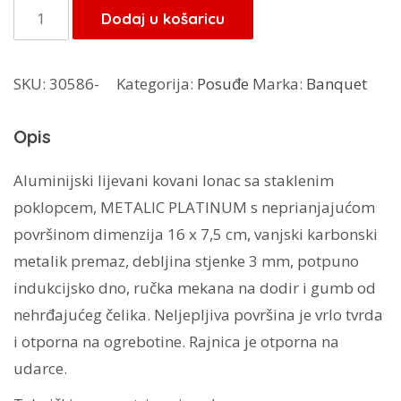
je:
29,75 KM.
Banquet
Dodaj u košaricu
35,00 KM.
lončić
40051901
SKU:
30586-
Kategorija:
Posuđe
Marka:
Banquet
količina
Opis
Aluminijski lijevani kovani lonac sa staklenim
poklopcem, METALIC PLATINUM s neprianjajućom
površinom dimenzija 16 x 7,5 cm, vanjski karbonski
metalik premaz, debljina stjenke 3 mm, potpuno
indukcijsko dno, ručka mekana na dodir i gumb od
nehrđajućeg čelika. Neljepljiva površina je vrlo tvrda
i otporna na ogrebotine. Rajnica je otporna na
udarce.