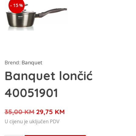
- 15 %
Brend:
Banquet
Banquet lončić
40051901
Izvorna
Trenutna
35,00
KM
29,75
KM
cijena
cijena
U cijenu je uključen PDV
bila
je: