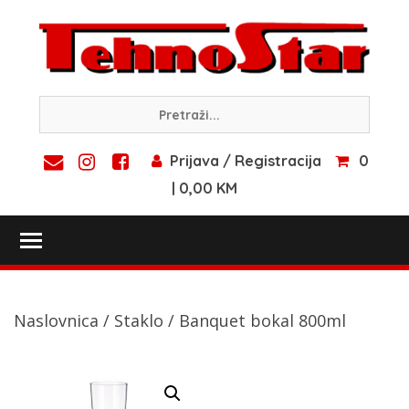
Skip
to
content
Prijava / Registracija
0
| 0,00 KM
Toggle main menu visibility
Naslovnica
/
Staklo
/ Banquet bokal 800ml