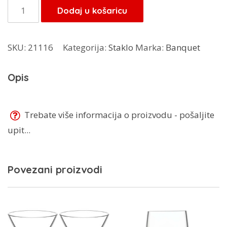
Banquet
Dodaj u košaricu
bokal
800ml
SKU:
21116
Kategorija:
Staklo
Marka:
Banquet
količina
Opis
Trebate više informacija o proizvodu - pošaljite
upit...
Povezani proizvodi