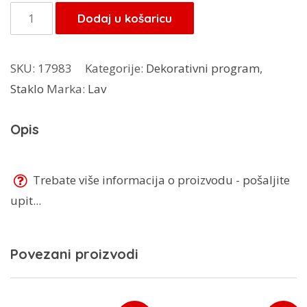
Čaše
Dodaj u košaricu
na
stalku
SKU:
17983
Kategorije:
Dekorativni program
,
6/1
Staklo
Marka:
Lav
Siena
količina
Opis
Trebate više informacija o proizvodu - pošaljite
upit...
Povezani proizvodi