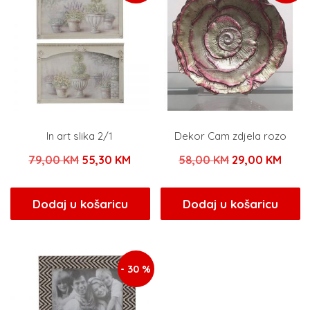
In art slika 2/1
Dekor Cam zdjela rozo
Izvorna
Trenutna
Izvorna
Tren
79,00
KM
55,30
KM
58,00
KM
29,00
KM
cijena
cijena
cijena
cijen
bila
je:
bila
je:
Dodaj u košaricu
Dodaj u košaricu
je:
55,30 KM.
je:
29,0
79,00 KM.
58,00 KM.
- 30 %