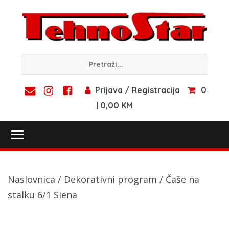
Skip
to
content
Prijava / Registracija
0
| 0,00 KM
Toggle main menu visibility
Naslovnica
/
Dekorativni program
/ Čaše na
stalku 6/1 Siena