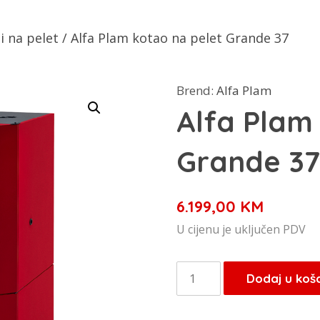
i na pelet
/ Alfa Plam kotao na pelet Grande 37
Brend:
Alfa Plam
Alfa Plam
Grande 37
6.199,00
KM
U cijenu je uključen PDV
Alfa
Dodaj u koš
Plam
kotao