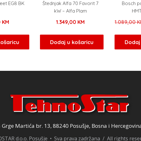
eet EG8 BK
Štednjak Alfa 70 Favorit 7
Bosch p
0
kW – Alfa Plam
HMT
0
KM
1.349,00
KM
1.089,00
K
košaricu
Dodaj u košaricu
Dodaj 
Grge Martića br. 13, 88240 Posušje, Bosna i Hercegovin
TAR d.o.o. Posušje • Sva prava zadržana / All rights res