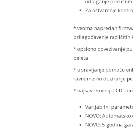
odlaganje priručnih
Za ostvarenje kontr
* veoma napredan firmwa
prilagođavenje različitih
* opciono povezivanje puf
peleta
* upravljanje pomoću en
ravnomerno doziranje pe
* najsavremeniji LCD Tou
Varijabilni parametr
NOVO: Automatsko či
NOVO: 5 godina garan