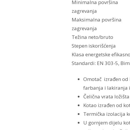
Minimalna površina
zagrevanja
Maksimalna površina
zagrevanja
Težina neto/bruto
Stepen iskorišćenja
Klasa energetske efikasno
Standardi: EN 303-5, Bim
Omotač izrađen od k
farbanja i lakiranja
Čelična vrata ložišta
Kotao izrađen od ko
Termička izolacija
U gornjem dijelu kot