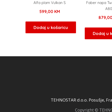
Alfa plam Vulkan S
Faber napa Tw
A8
599,00
KM
879,0
Dodaj u košaricu
Dodaj u 
TEHNOSTAR d.o.o. Posušje, Fra 
Copyright © TEHNOS