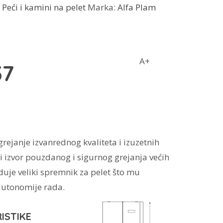
,
Peći i kamini na pelet
Marka:
Alfa Plam
A+
37
grejanje izvanrednog kvaliteta i izuzetnih
i izvor pouzdanog i sigurnog grejanja većih
uje veliki spremnik za pelet što mu
utonomije rada.
ISTIKE