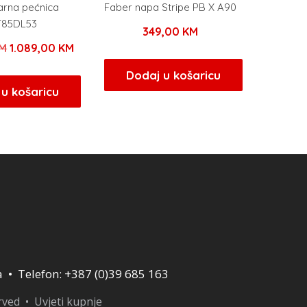
arna pećnica
Faber napa Stripe PB X A90
85DL53
349,00
KM
Izvorna
Trenutna
M
1.089,00
KM
cijena
cijena
Dodaj u košaricu
bila
je:
u košaricu
je:
1.089,00 KM.
1.089,00 KM.
a • Telefon: +387 (0)39 685 163
erved •
Uvjeti kupnje