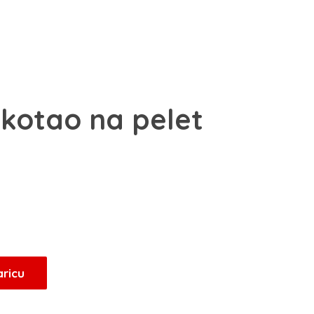
 kotao na pelet
aricu