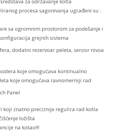
 sredstava za održavanje kotla
oliranog procesa sagorevanja ugrađeni su :
re sa ogromnim prostorom za podešanje i
 konfiguracija grejnih sistema
era, dodatni rezervoar peleta, senzor nivoa
kodera koje omogućava kontinualno
leta koje omogućava ravnomerniji rad
ch Panel
i koji znatno preciznije regulira rad kotla
šćenje ložišta
cije na kotao!!!