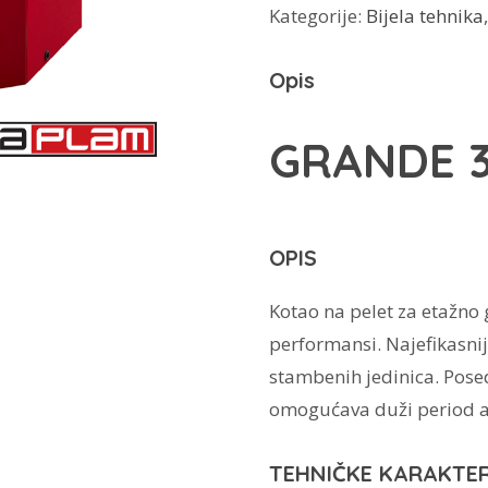
Kategorije:
Bijela tehnika
na
pelet
Opis
Grande
37
GRANDE 
količina
OPIS
Kotao na pelet za etažno 
performansi. Najefikasnij
stambenih jedinica. Posed
omogućava duži period a
TEHNIČKE KARAKTER