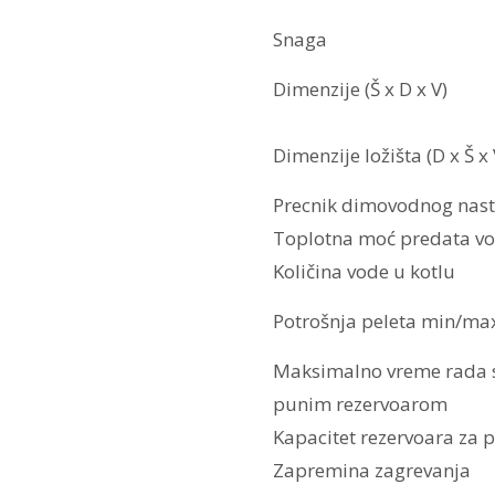
Snaga
Dimenzije (Š x D x V)
Dimenzije ložišta (D x Š x 
Precnik dimovodnog nas
Toplotna moć predata vo
Količina vode u kotlu
Potrošnja peleta min/ma
Maksimalno vreme rada 
punim rezervoarom
Kapacitet rezervoara za p
Zapremina zagrevanja