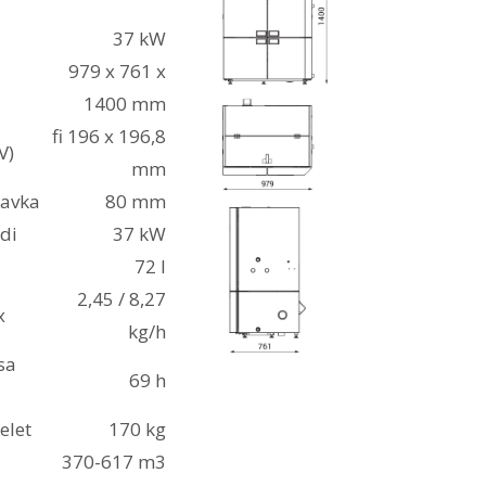
37 kW
979 x 761 x
1400 mm
fi 196 x 196,8
V)
mm
tavka
80 mm
di
37 kW
72 l
2,45 / 8,27
x
kg/h
sa
69 h
elet
170 kg
370-617 m3