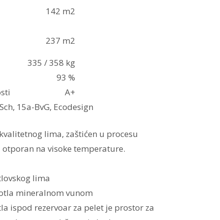
142 m2
237 m2
335 / 358 kg
93 %
sti
A+
Sch, 15a-BvG, Ecodesign
valitetnog lima, zaštićen u procesu
 i otporan na visoke temperature.
tlovskog lima
 kotla mineralnom vunom
la ispod rezervoar za pelet je prostor za