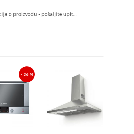
ja o proizvodu - pošaljite upit...
- 26 %