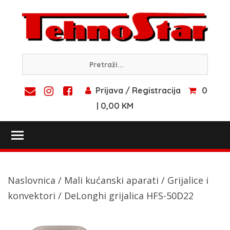
Skip
to
content
Prijava / Registracija
0
| 0,00 KM
Toggle main menu visibility
Naslovnica
/
Mali kućanski aparati
/
Grijalice i
konvektori
/ DeLonghi grijalica HFS-50D22