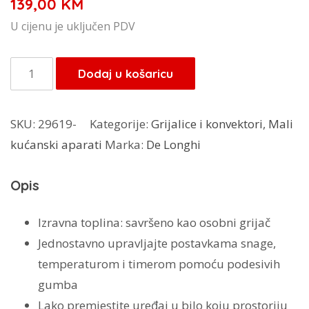
139,00
KM
U cijenu je uključen PDV
DeLonghi
Dodaj u košaricu
grijalica
HFS-
SKU:
29619-
Kategorije:
Grijalice i konvektori
,
Mali
50D22
kućanski aparati
Marka:
De Longhi
količina
Opis
Izravna toplina: savršeno kao osobni grijač
Jednostavno upravljajte postavkama snage,
temperaturom i timerom pomoću podesivih
gumba
Lako premjestite uređaj u bilo koju prostoriju