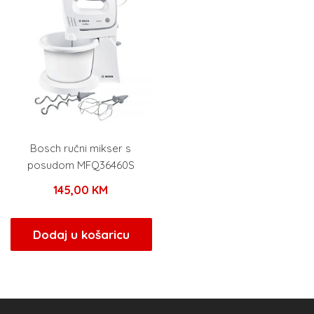
Bosch ručni mikser s
posudom MFQ36460S
145,00
KM
Dodaj u košaricu