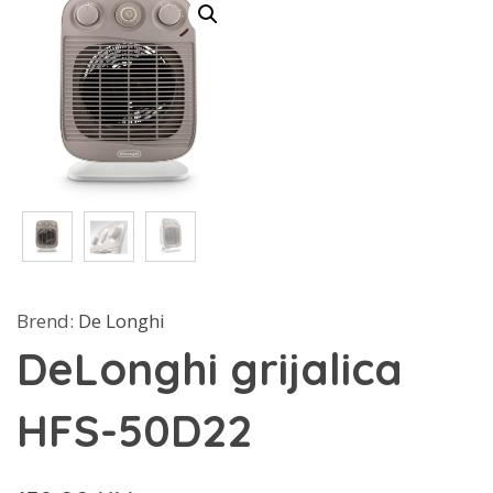
Brend:
De Longhi
DeLonghi grijalica
HFS-50D22