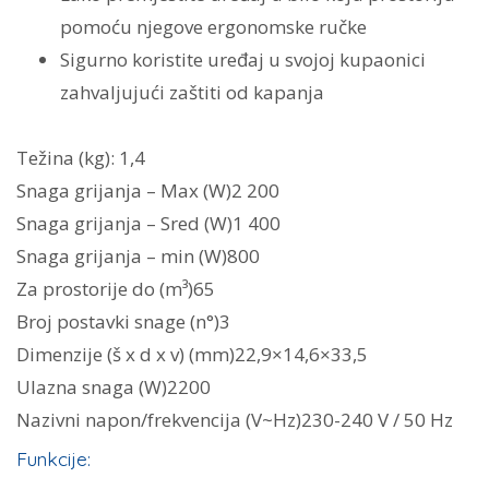
pomoću njegove ergonomske ručke
Sigurno koristite uređaj u svojoj kupaonici
zahvaljujući zaštiti od kapanja
Težina (kg):
1,4
Snaga grijanja – Max (W)
2 200
Snaga grijanja – Sred (W)
1 400
Snaga grijanja – min (W)
800
Za prostorije do (m³)
65
Broj postavki snage (n°)
3
Dimenzije (š x d x v) (mm)
22,9×14,6×33,5
Ulazna snaga (W)
2200
Nazivni napon/frekvencija (V~Hz)
230-240 V / 50 Hz
Funkcije: