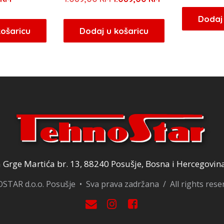
cijena
cijena
Dodaj 
bila
je:
košaricu
Dodaj u košaricu
je:
1.089,00 KM.
1.089,00 KM.
Grge Martića br. 13, 88240 Posušje, Bosna i Hercegovin
TAR d.o.o. Posušje • Sva prava zadržana / All rights res