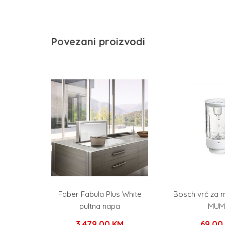
Povezani proizvodi
Faber Fabula Plus White
Bosch vrč za m
pultna napa
MUM
3.479,00
KM
69,0