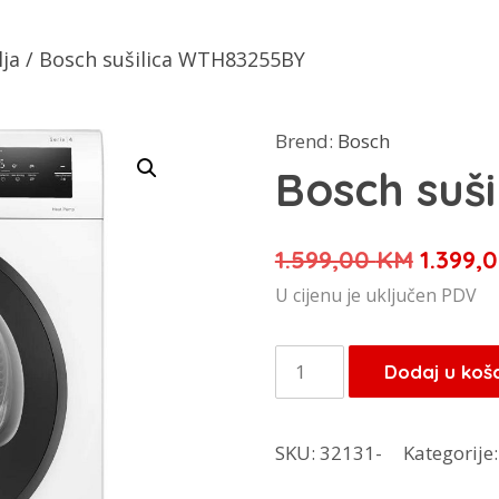
lja
/ Bosch sušilica WTH83255BY
Brend:
Bosch
Bosch suš
Izvorn
1.599,00
KM
1.399,
cijena
U cijenu je uključen PDV
bila
je:
Bosch
Dodaj u koš
1.599,
sušilica
WTH83255BY
SKU:
32131-
Kategorije
količina