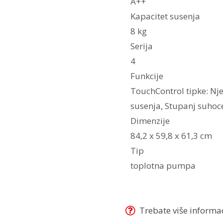
A++
Kapacitet susenja
8 kg
Serija
4
Funkcije
TouchControl tipke: Nje
susenja, Stupanj suhoc
Dimenzije
84,2 x 59,8 x 61,3 cm
Tip
toplotna pumpa
Trebate više informaci