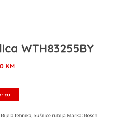
ilica WTH83255BY
a
Trenutna
00
KM
cijena
je:
1.399,00 KM.
aricu
00 KM.
:
Bijela tehnika
,
Sušilice rublja
Marka:
Bosch