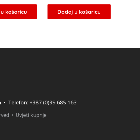
u košaricu
Dodaj u košaricu
a • Telefon: +387 (0)39 685 163
erved •
Uvjeti kupnje