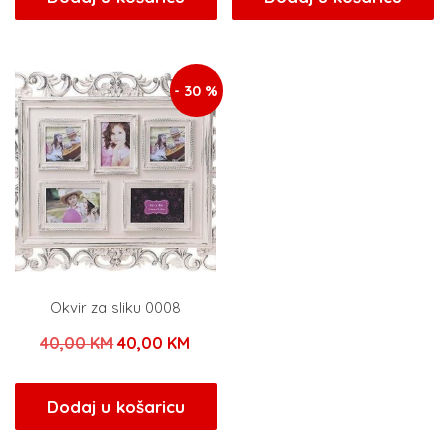
je:
15,40 KM.
je:
29,0
22,00 KM.
58,00 KM.
- 30 %
Okvir za sliku 0008
Izvorna
Trenutna
40,00
KM
40,00
KM
cijena
cijena
bila
je:
Dodaj u košaricu
je:
40,00 KM.