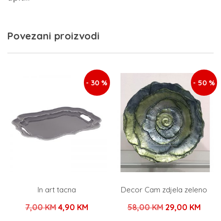
Povezani proizvodi
- 30 %
- 50 %
In art tacna
Decor Cam zdjela zeleno
Izvorna
Trenutna
Izvorna
Tren
7,00
KM
4,90
KM
58,00
KM
29,00
KM