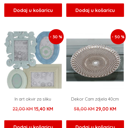
cijena
cijena
cijena
cijen
bila
je:
bila
je:
Dodaj u košaricu
Dodaj u košaricu
je:
4,90 KM.
je:
29,0
7,00 KM.
58,00 KM.
- 30 %
- 50 %
In art okvir za sliku
Dekor Cam zdjela 40cm
Izvorna
Trenutna
Izvorna
Tren
22,00
KM
15,40
KM
58,00
KM
29,00
KM
cijena
cijena
cijena
cijen
bila
je:
bila
je:
Dodaj u košaricu
Dodaj u košaricu