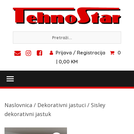
Skip
to
content
Prijava / Registracija
0
| 0,00 KM
Toggle main menu visibility
Naslovnica
/
Dekorativni jastuci
/ Sisley
dekorativni jastuk