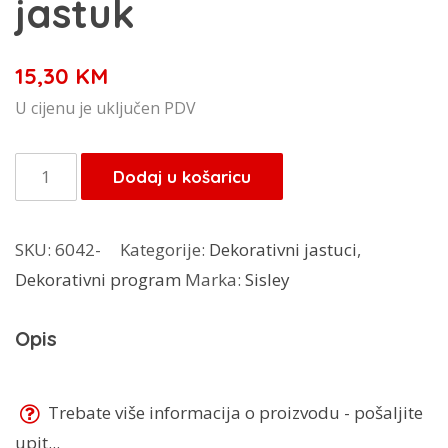
jastuk
15,30
KM
U cijenu je uključen PDV
Sisley
Dodaj u košaricu
dekorativni
jastuk
SKU:
6042-
Kategorije:
Dekorativni jastuci
,
količina
Dekorativni program
Marka:
Sisley
Opis
Trebate više informacija o proizvodu - pošaljite
upit...