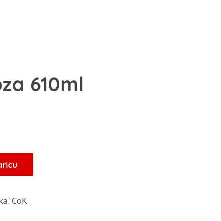
oza 610ml
aricu
ka:
CoK