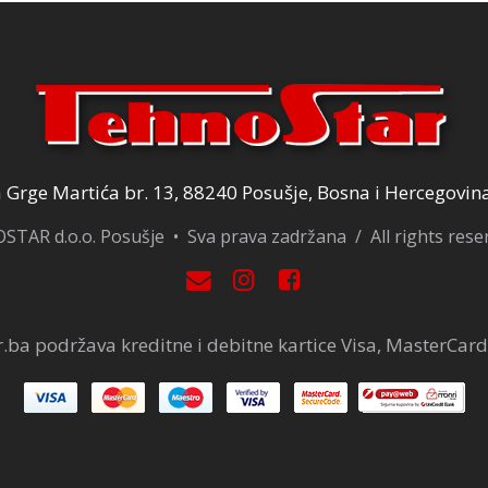
Grge Martića br. 13, 88240 Posušje, Bosna i Hercegovin
TAR d.o.o. Posušje • Sva prava zadržana / All rights res
.ba podržava kreditne i debitne kartice Visa, MasterCard