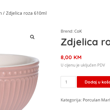
n
/ Zdjelica roza 610ml
Brend:
CoK
Zdjelica r
8,00
KM
U cijenu je uključen PDV
Zdjelica
Dodaj u koš
roza
610ml
Kategorija:
Porculan
Mar
količina