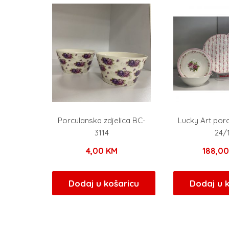
Porculanska zdjelica BC-
Lucky Art porc
3114
24/
4,00
KM
188,0
Dodaj u košaricu
Dodaj u 