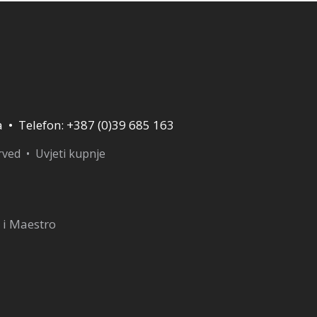
a • Telefon: +387 (0)39 685 163
erved •
Uvjeti kupnje
 i Maestro