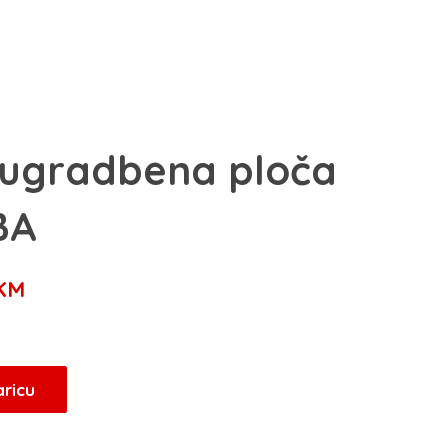
 ugradbena ploča
BA
Trenutna
KM
cijena
je:
389,00 KM.
aricu
KM.