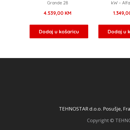
Grande 28
kW – Alf
4.539,00
KM
1.349,
Dodaj u košaricu
Dodaj u 
TEHNOSTAR d.o.o. Posušje, Fra 
Copyright © TEHNOS