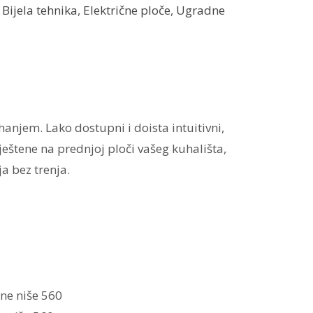
:
Bijela tehnika
,
Električne ploče
,
Ugradne
njem. Lako dostupni i doista intuitivni,
eštene na prednjoj ploči vašeg kuhališta,
a bez trenja.
ne niše 560