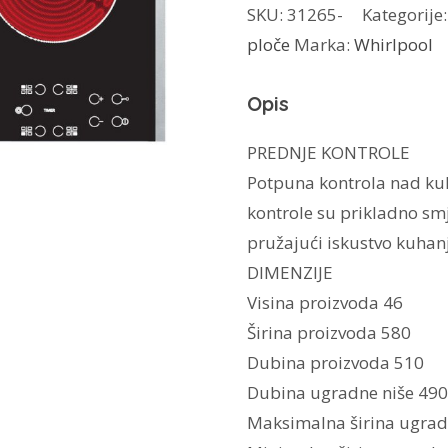
SKU:
31265-
Kategorije
AKT
ploče
Marka:
Whirlpool
8130
BA
Opis
količina
PREDNJE KONTROLE
Potpuna kontrola nad kuha
kontrole su prikladno smj
pružajući iskustvo kuhanj
DIMENZIJE
Visina proizvoda 46
Širina proizvoda 580
Dubina proizvoda 510
Dubina ugradne niše 490
Maksimalna širina ugrad