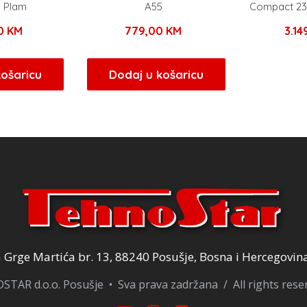
a Plam
A55
Compact 23
00
KM
779,00
KM
3.1
košaricu
Dodaj u košaricu
Grge Martića br. 13, 88240 Posušje, Bosna i Hercegovin
TAR d.o.o. Posušje • Sva prava zadržana / All rights res