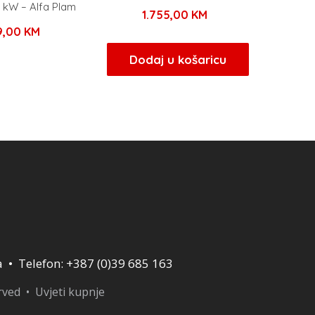
 kW – Alfa Plam
1.755,00
KM
49,00
KM
Dodaj u košaricu
a • Telefon: +387 (0)39 685 163
erved •
Uvjeti kupnje