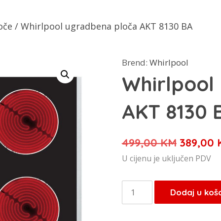
oče
/ Whirlpool ugradbena ploča AKT 8130 BA
Brend:
Whirlpool
Whirlpool
AKT 8130 
Izvorna
499,00
KM
389,00
cijena
U cijenu je uključen PDV
bila
je:
Whirlpool
Dodaj u koš
499,00 
ugradbena
ploča