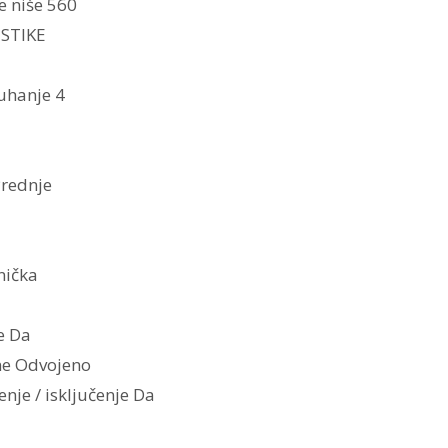
e niše 560
STIKE
kuhanje 4
Prednje
nička
e Da
ine Odvojeno
enje / isključenje Da