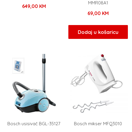
MMR08A1
649,00
KM
69,00
KM
Dodaj u košaricu
Bosch usisivač BGL-35127
Bosch mikser MFQ3010