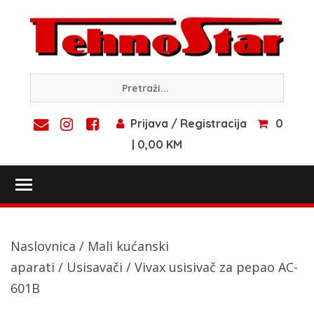
Skip
to
content
Prijava / Registracija
0
| 0,00 KM
Toggle main menu visibility
Naslovnica
/
Mali kućanski
aparati
/
Usisavači
/ Vivax usisivač za pepao AC-
601B