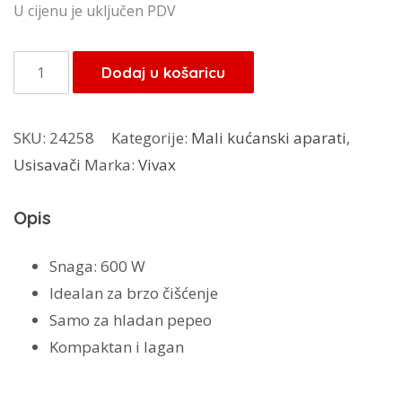
U cijenu je uključen PDV
Vivax
Dodaj u košaricu
usisivač
za
SKU:
24258
Kategorije:
Mali kućanski aparati
,
pepao
Usisavači
Marka:
Vivax
AC-
601B
Opis
količina
Snaga: 600 W
Idealan za brzo čišćenje
Samo za hladan pepeo
Kompaktan i lagan