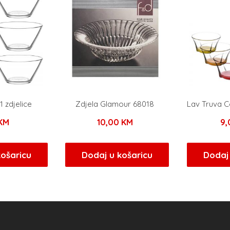
 zdjelice
Zdjela Glamour 68018
Lav Truva Co
KM
10,00
KM
9
košaricu
Dodaj u košaricu
Dodaj 