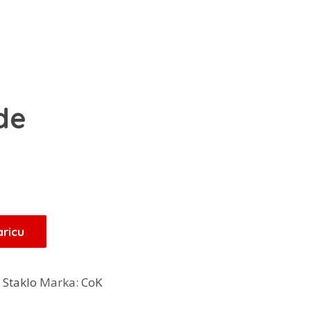
de
aricu
:
Staklo
Marka:
CoK