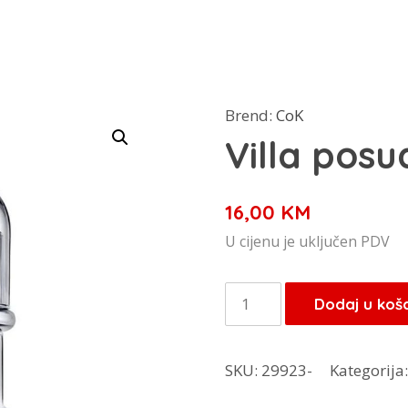
Brend:
CoK
Villa posu
16,00
KM
U cijenu je uključen PDV
Villa
Dodaj u koš
posude
količina
SKU:
29923-
Kategorija