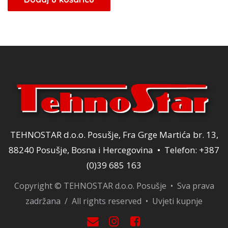
je:
49,30 KM.
58,00 KM.
TEHNOSTAR d.o.o. Posušje, Fra Grge Martića br. 13,
88240 Posušje, Bosna i Hercegovina • Telefon: +387
(0)39 685 163
Copyright © TEHNOSTAR d.o.o. Posušje • Sva prava
zadržana / All rights reserved •
Uvjeti kupnje