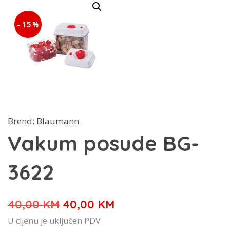
- 15 %
Brend:
Blaumann
Vakum posude BG-
3622
Izvorna
Trenutna
40,00
KM
40,00
KM
cijena
cijena
U cijenu je uključen PDV