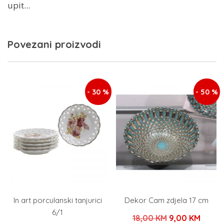
upit...
Povezani proizvodi
- 30 %
- 50 %
In art porculanski tanjurici
Dekor Cam zdjela 17 cm
6/1
Izvorna
Trenu
18,00
KM
9,00
KM