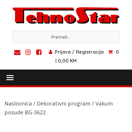
Skip
to
content
Prijava / Registracija
0
| 0,00 KM
Toggle main menu visibility
Naslovnica
/
Dekorativni program
/ Vakum
posude BG-3622