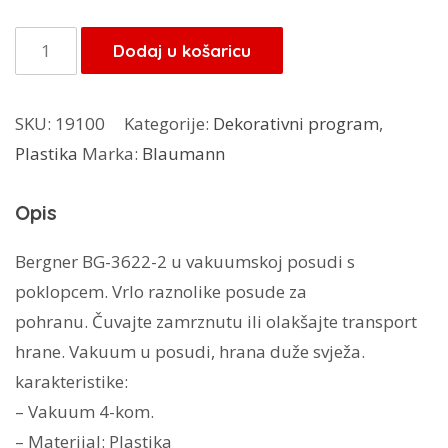
bila
je:
je:
40,00 KM.
Vakum
Dodaj u košaricu
40,00 KM.
posude
BG-
SKU:
19100
Kategorije:
Dekorativni program
,
3622
Plastika
Marka:
Blaumann
količina
Opis
Bergner BG-3622-2 u vakuumskoj posudi s
poklopcem. Vrlo raznolike posude za
pohranu. Čuvajte zamrznutu ili olakšajte transport
hrane. Vakuum u posudi, hrana duže svježa.
karakteristike:
– Vakuum 4-kom.
– Materijal: Plastika