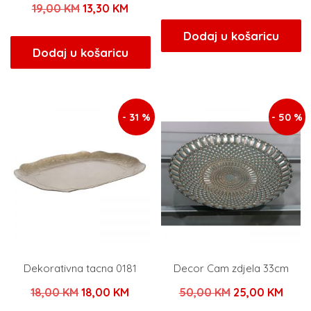
Izvorna
Trenutna
19,00
KM
13,30
KM
cijena
cijena
cijena
cijena
bila
je:
Dodaj u košaricu
bila
je:
Dodaj u košaricu
je:
9,00 
je:
13,30 KM.
18,00 KM.
19,00 KM.
- 31 %
- 50 %
Dekorativna tacna 0181
Decor Cam zdjela 33cm
Izvorna
Trenutna
Izvorna
Tren
18,00
KM
18,00
KM
50,00
KM
25,00
KM