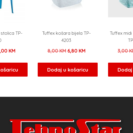
 stolica TP-
Tuffex košara bijela TP-
Tuffex midi
0
4203
TP
zvorna
Trenutna
Izvorna
Trenutna
,00
KM
8,00
KM
6,80
KM
3,00
K
ijena
cijena
cijena
cijena
ila
je:
bila
je:
košaricu
Dodaj u košaricu
Dodaj 
e:
8,00 KM.
je:
6,80 KM.
,00 KM.
8,00 KM.