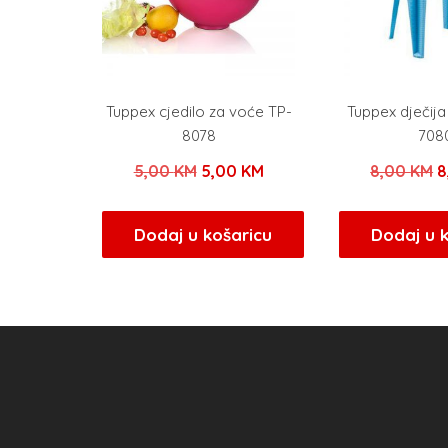
Tuppex cjedilo za voće TP-
Tuppex dječija
8078
708
Izvorna
Trenutna
I
5,00
KM
5,00
KM
8,00
KM
8
cijena
cijena
c
bila
je:
b
Dodaj u košaricu
Dodaj u 
je:
5,00 KM.
j
5,00 KM.
8