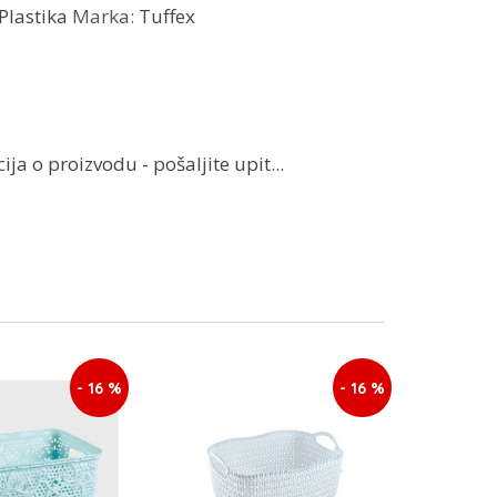
Plastika
Marka:
Tuffex
ja o proizvodu - pošaljite upit...
- 16 %
- 16 %