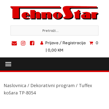
Skip
to
content
Prijava / Registracija
0
| 0,00 KM
Toggle main menu visibility
Naslovnica
/
Dekorativni program
/ Tuffex
košara TP-8054