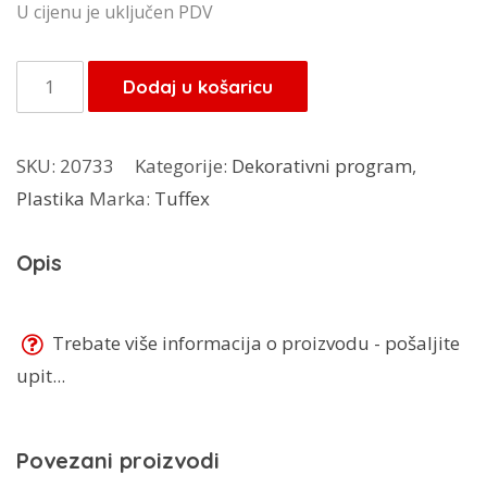
cijena
cijena
U cijenu je uključen PDV
bila
je:
je:
5,00 KM.
Tuffex
Dodaj u košaricu
5,00 KM.
košara
TP-
SKU:
20733
Kategorije:
Dekorativni program
,
8054
Plastika
Marka:
Tuffex
količina
Opis
Trebate više informacija o proizvodu - pošaljite
upit...
Povezani proizvodi