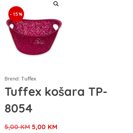
- 15 %
Brend:
Tuffex
Tuffex košara TP-
8054
Izvorna
Trenutna
5,00
KM
5,00
KM