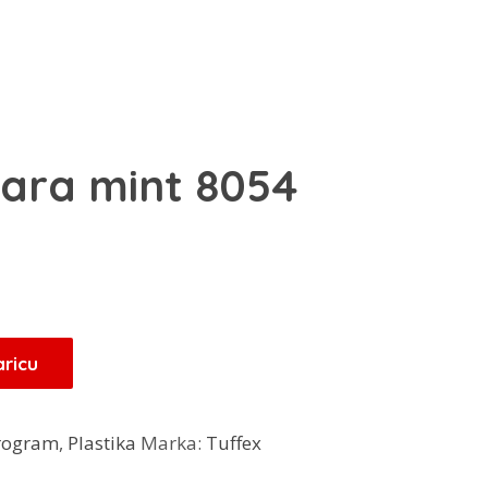
šara mint 8054
enutna
jena
25 KM.
aricu
program
,
Plastika
Marka:
Tuffex