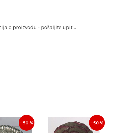
ja o proizvodu - pošaljite upit...
- 50 %
- 50 %