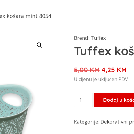
ex košara mint 8054
Brend:
Tuffex
Tuffex ko
Izvorna
Tr
5,00
KM
4,25
KM
cijena
ci
U cijenu je uključen PDV
bila
je:
je:
4,
Tuffex
Dodaj u koš
5,00 KM.
košara
mint
Kategorije:
Dekorativni 
8054
količina