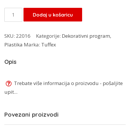
bila
je:
je:
25,00 KM.
Tuffex
Dodaj u košaricu
25,00 KM.
kanta
mint
SKU:
22016
Kategorije:
Dekorativni program
,
TP-
Plastika
Marka:
Tuffex
4504
25L
Opis
količina
Trebate više informacija o proizvodu - pošaljite
upit...
Povezani proizvodi