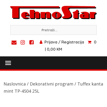
Skip
to
content
Prijava / Registracija
0
| 0,00 KM
Toggle main menu visibility
Naslovnica
/
Dekorativni program
/ Tuffex kanta
mint TP-4504 25L