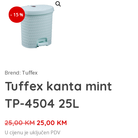
- 15 %
Brend:
Tuffex
Tuffex kanta mint
TP-4504 25L
Izvorna
Trenutna
25,00
KM
25,00
KM
cijena
cijena
U cijenu je uključen PDV