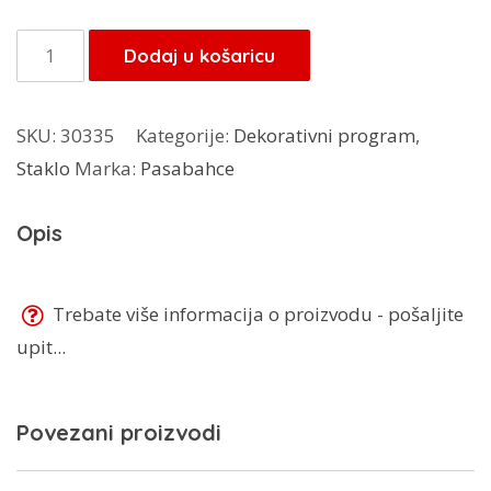
Timeless
Dodaj u košaricu
čaše
Golden
SKU:
30335
Kategorije:
Dekorativni program
,
touch
Staklo
Marka:
Pasabahce
4/1
52820
Opis
količina
Trebate više informacija o proizvodu - pošaljite
upit...
Povezani proizvodi