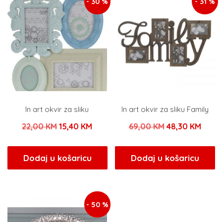
- 30 %
- 31 %
In art okvir za sliku
In art okvir za sliku Family
Izvorna
Trenutna
Izvorna
Tren
22,00
KM
15,40
KM
69,00
KM
48,30
KM
cijena
cijena
cijena
cijen
bila
je:
bila
je:
Dodaj u košaricu
Dodaj u košaricu
je:
15,40 KM.
je:
48,30
22,00 KM.
69,00 KM.
- 50 %