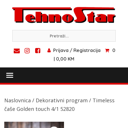
Skip
to
content
Prijava / Registracija
0
| 0,00 KM
Toggle main menu visibility
Naslovnica
/
Dekorativni program
/ Timeless
čaše Golden touch 4/1 52820