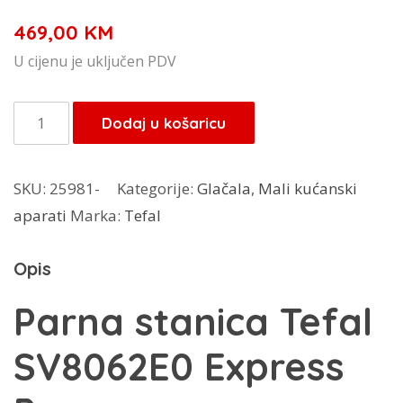
469,00
KM
U cijenu je uključen PDV
Tefal
Dodaj u košaricu
parna
stanica
SKU:
25981-
Kategorije:
Glačala
,
Mali kućanski
SV8062E0
aparati
Marka:
Tefal
Express
Power
Opis
količina
Parna stanica Tefal
SV8062E0 Express