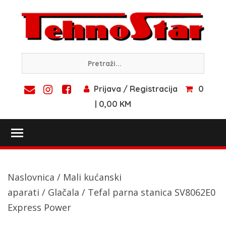
Skip
to
content
Prijava / Registracija
0
| 0,00 KM
Toggle main menu visibility
Naslovnica
/
Mali kućanski
aparati
/
Glačala
/ Tefal parna stanica SV8062E0
Express Power