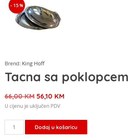
- 15 %
Brend:
King Hoff
Tacna sa poklopcem
Izvorna
Trenutna
66,00
KM
56,10
KM
cijena
cijena
U cijenu je uključen PDV
bila
je:
je:
56,10 KM.
Tacna
Dodaj u košaricu
66,00 KM.
sa