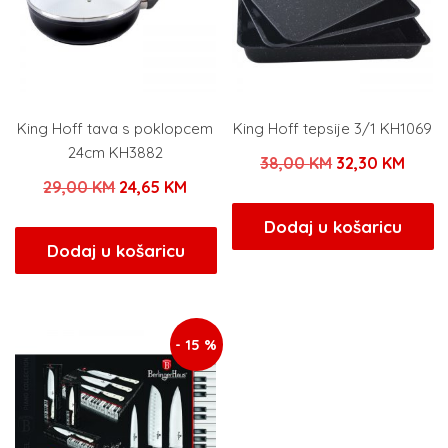
King Hoff tava s poklopcem
King Hoff tepsije 3/1 KH1069
24cm KH3882
Izvorna
Trenu
38,00
KM
32,30
KM
Izvorna
Trenutna
29,00
KM
24,65
KM
cijena
cijen
cijena
cijena
bila
je:
Dodaj u košaricu
bila
je:
Dodaj u košaricu
je:
32,30
je:
24,65 KM.
38,00 KM.
29,00 KM.
- 15 %