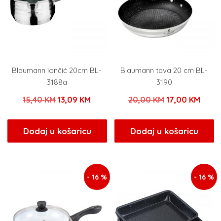
Blaumann lončić 20cm BL-
Blaumann tava 20 cm BL-
3188a
3190
Izvorna
Trenutna
Izvorna
Tren
15,40
KM
13,09
KM
20,00
KM
17,00
KM
cijena
cijena
cijena
cijen
bila
je:
bila
je:
Dodaj u košaricu
Dodaj u košaricu
je:
13,09 KM.
je:
17,00
15,40 KM.
20,00 KM.
- 16 %
- 16 %