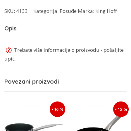
poklopcem
SKU:
4133
Kategorija:
Posuđe
Marka:
King Hoff
količina
Opis
Trebate više informacija o proizvodu - pošaljite
upit...
Povezani proizvodi
- 16 %
- 15 %