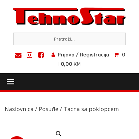
Skip
to
content
Prijava / Registracija
0
| 0,00 KM
Toggle main menu visibility
Naslovnica
/
Posuđe
/ Tacna sa poklopcem