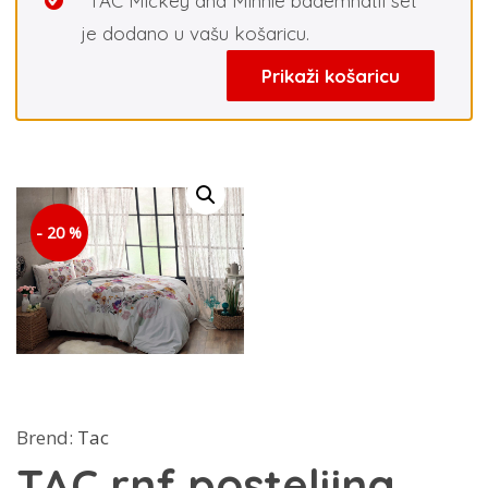
“TAC Mickey and Minnie bademnatil set”
je dodano u vašu košaricu.
Prikaži košaricu
- 20 %
Brend:
Tac
TAC rnf posteljina