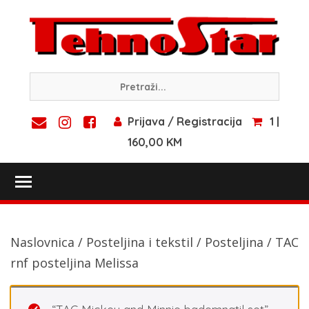
Skip
to
content
Prijava / Registracija
1 |
160,00 KM
Toggle main menu visibility
Naslovnica
/
Posteljina i tekstil
/
Posteljina
/ TAC
rnf posteljina Melissa