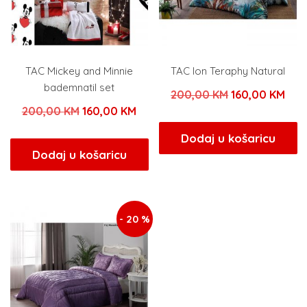
TAC Mickey and Minnie
TAC Ion Teraphy Natural
bademnatil set
Izvorna
Tre
200,00
KM
160,00
KM
Izvorna
Trenutna
200,00
KM
160,00
KM
cijena
cije
cijena
cijena
bila
je:
Dodaj u košaricu
bila
je:
Dodaj u košaricu
je:
160
je:
160,00 KM.
200,00 KM.
200,00 KM.
- 20 %