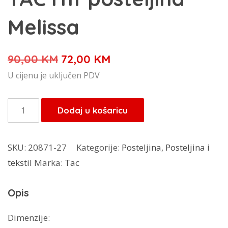
Melissa
Izvorna
Trenutna
90,00
KM
72,00
KM
cijena
cijena
U cijenu je uključen PDV
bila
je:
je:
72,00 KM.
TAC
Dodaj u košaricu
90,00 KM.
rnf
posteljina
SKU:
20871-27
Kategorije:
Posteljina
,
Posteljina i
Melissa
tekstil
Marka:
Tac
količina
Opis
Dimenzije: