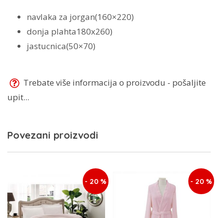
navlaka za jorgan(160×220)
donja plahta180x260)
jastucnica(50×70)
Trebate više informacija o proizvodu - pošaljite
upit...
Povezani proizvodi
- 20 %
- 20 %