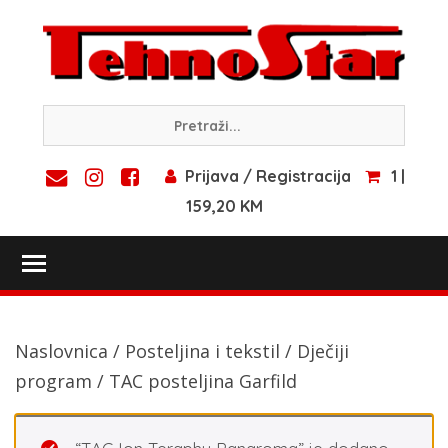
Skip
to
content
Prijava / Registracija
1 |
159,20 KM
Toggle main menu visibility
Naslovnica
/
Posteljina i tekstil
/
Dječiji
program
/ TAC posteljina Garfild