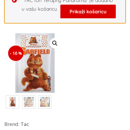
“TAC Ion Teraphy Panaroma” je dodano
u vašu košaricu.
Prikaži košaricu
- 16 %
Brend:
Tac