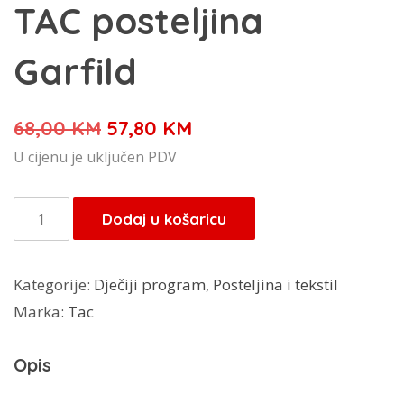
TAC posteljina
Garfild
Izvorna
Trenutna
68,00
KM
57,80
KM
cijena
cijena
U cijenu je uključen PDV
bila
je:
je:
57,80 KM.
TAC
Dodaj u košaricu
68,00 KM.
posteljina
Garfild
Kategorije:
Dječiji program
,
Posteljina i tekstil
količina
Marka:
Tac
Opis