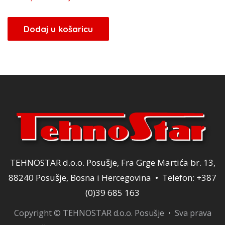
cijena
cijena
bila
je:
Dodaj u košaricu
je:
34,00 KM.
40,00 KM.
TEHNOSTAR d.o.o. Posušje, Fra Grge Martića br. 13,
88240 Posušje, Bosna i Hercegovina • Telefon: +387
(0)39 685 163
Copyright © TEHNOSTAR d.o.o. Posušje • Sva prava