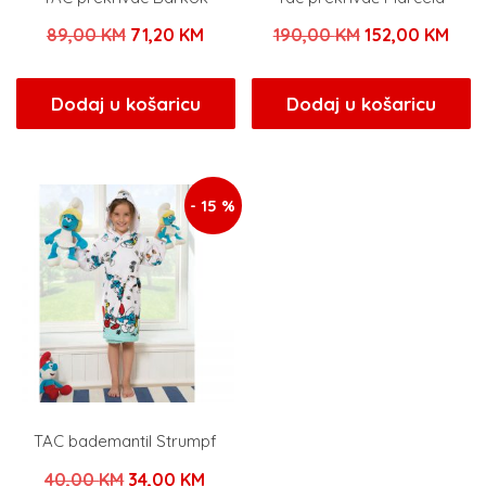
Izvorna
Trenutna
Izvorna
Tren
89,00
KM
71,20
KM
190,00
KM
152,00
KM
cijena
cijena
cijena
cije
bila
je:
bila
je:
Dodaj u košaricu
Dodaj u košaricu
je:
71,20 KM.
je:
152,
89,00 KM.
190,00 KM.
- 15 %
TAC bademantil Strumpf
Izvorna
Trenutna
40,00
KM
34,00
KM