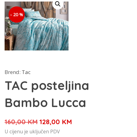
- 20 %
Brend:
Tac
TAC posteljina
Bambo Lucca
Izvorna
Trenutna
160,00
KM
128,00
KM
cijena
cijena
U cijenu je uključen PDV