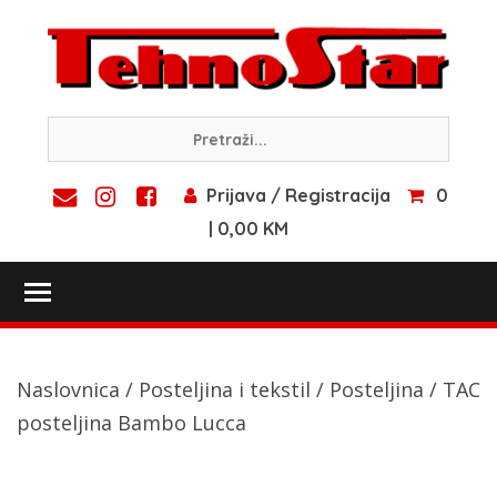
Skip
to
content
Prijava / Registracija
0
| 0,00 KM
Toggle main menu visibility
Naslovnica
/
Posteljina i tekstil
/
Posteljina
/ TAC
posteljina Bambo Lucca