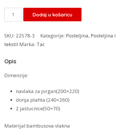
bila
je:
je:
128,00 KM.
TAC
Dodaj u košaricu
160,00 KM.
posteljina
Bambo
SKU:
22578-3
Kategorije:
Posteljina
,
Posteljina i
Lucca
tekstil
Marka:
Tac
količina
Opis
Dimenzije:
navlaka za jorgan(200×220)
donja plahta (240×260)
2 jastucnice(50×70)
Materijal:bambusova vlakna