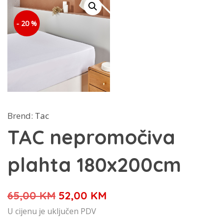
- 20 %
Brend:
Tac
TAC nepromočiva
plahta 180x200cm
Izvorna
Trenutna
65,00
KM
52,00
KM
cijena
cijena
U cijenu je uključen PDV