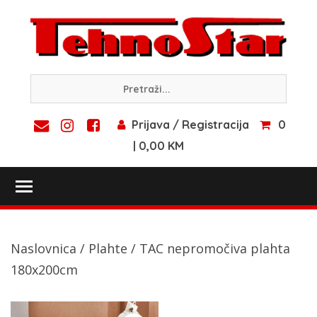
Skip
to
content
Prijava / Registracija
0
| 0,00 KM
Toggle main menu visibility
Naslovnica
/
Plahte
/ TAC nepromočiva plahta
180x200cm