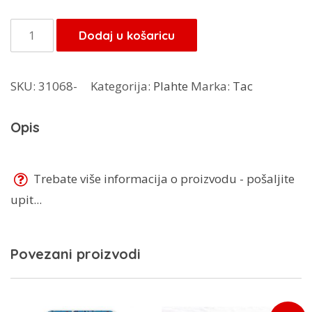
bila
je:
je:
52,00 KM.
TAC
Dodaj u košaricu
65,00 KM.
nepromočiva
plahta
SKU:
31068-
Kategorija:
Plahte
Marka:
Tac
180x200cm
količina
Opis
Trebate više informacija o proizvodu - pošaljite
upit...
Povezani proizvodi