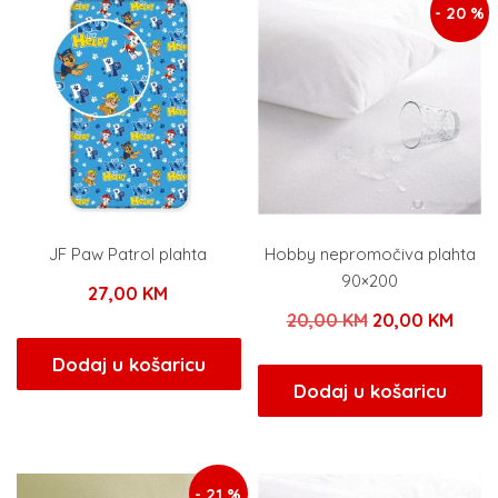
- 20 %
JF Paw Patrol plahta
Hobby nepromočiva plahta
90×200
27,00
KM
Izvorna
Tren
20,00
KM
20,00
KM
cijena
cijen
Dodaj u košaricu
bila
je:
Dodaj u košaricu
je:
20,0
20,00 KM.
- 21 %