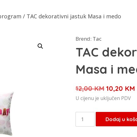
 program
/ TAC dekorativni jastuk Masa i medo
Brend:
Tac
TAC dekora
Masa i m
Izvorna
12,00
KM
10,20
KM
cijena
U cijenu je uključen PDV
bila
je:
TAC
Dodaj u koš
12,00 KM.
dekorativni
jastuk