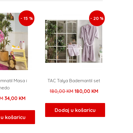
- 15 %
- 20 %
mnatil Masa i
TAC Talya Bademantil set
medo
Izvorna
Trenutna
180,00
KM
180,00
KM
Izvorna
Trenutna
M
34,00
KM
cijena
cijena
cijena
cijena
bila
je:
Dodaj u košaricu
bila
je:
u košaricu
je:
180,00 KM.
je:
34,00 KM.
180,00 KM.