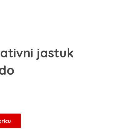
tivni jastuk
edo
Trenutna
cijena
je:
10,20 KM.
aricu