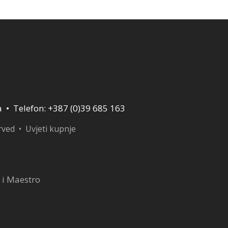
40,00 KM.
a • Telefon: +387 (0)39 685 163
erved •
Uvjeti kupnje
 i Maestro