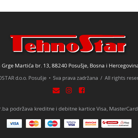
Grge Martića br. 13, 88240 Posušje, Bosna i Hercegovin
TAR d.o.o. Posušje • Sva prava zadržana / All rights res
.ba podržava kreditne i debitne kartice Visa, MasterCard