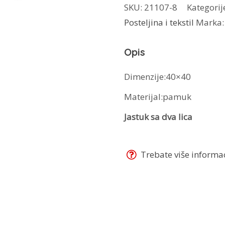
SKU:
21107-8
Kategorij
Masa
Posteljina i tekstil
Marka
i
medo
Opis
količina
Dimenzije:40×40
Materijal:pamuk
Jastuk sa dva lica
Trebate više informaci