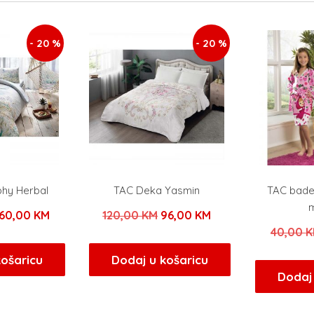
- 20 %
- 20 %
phy Herbal
TAC Deka Yasmin
TAC bade
zvorna
Trenutna
Izvorna
Trenutna
160,00
KM
120,00
KM
96,00
KM
40,00
K
ijena
cijena
cijena
cijena
ila
je:
bila
je:
košaricu
Dodaj u košaricu
Dodaj 
e:
160,00 KM.
je:
96,00 KM.
00,00 KM.
120,00 KM.