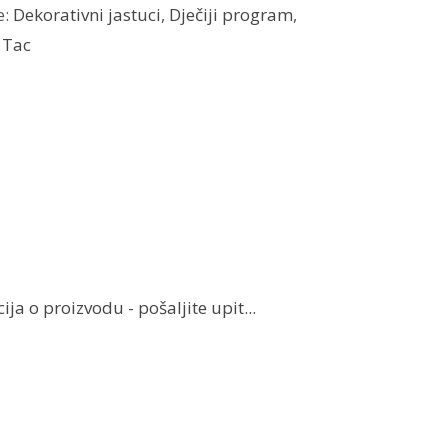
e:
Dekorativni jastuci
,
Dječiji program
,
:
Tac
ja o proizvodu - pošaljite upit...