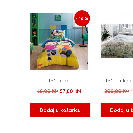
- 16 %
TAC Leliko
TAC Ion Tera
Izvorna
Trenutna
I
68,00
KM
57,80
KM
200,00
KM
cijena
cijena
c
bila
je:
b
Dodaj u košaricu
Dodaj u 
je:
57,80 KM.
j
68,00 KM.
2