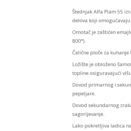
Štednjak Alfa Plam 55 izra
delova koji omogućavaju d
Omotač je zaštićen emaj
800°).
Čelične ploče za kuhanje 
Ložište je obloženo šam
topline osiguravajući viš
Dovod primarnog i sekund
pepeljare.
Dovod sekundarnog zraka 
sagorijevanje.
Lako pokretljiva ladica n