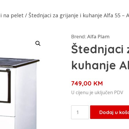
i na pelet
/ Štednjaci za grijanje i kuhanje Alfa 55 – 
Brend:
Alfa Plam
Štednjaci z
kuhanje Al
749,00
KM
U cijenu je uključen PDV
Štednjaci
Dodaj u koš
za
grijanje