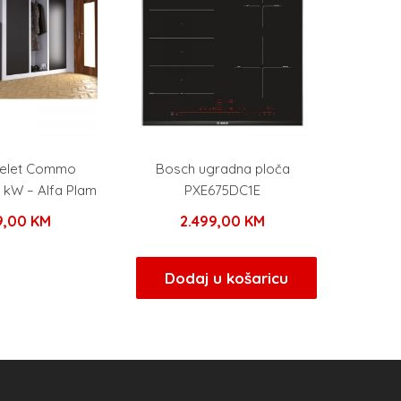
pelet Commo
Bosch ugradna ploča
 kW – Alfa Plam
PXE675DC1E
49,00
KM
2.499,00
KM
Dodaj u košaricu