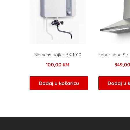
Siemens bojler BK 1010
Faber napa Str
100,00
KM
349,0
Dodaj u košaricu
Dodaj u 