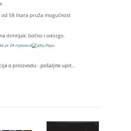
a.
 od 58 litara pruža mogućnost
 na dimnjak: bočno i odozgo.
ke je 24 mjeseca!
ja o proizvodu - pošaljite upit...