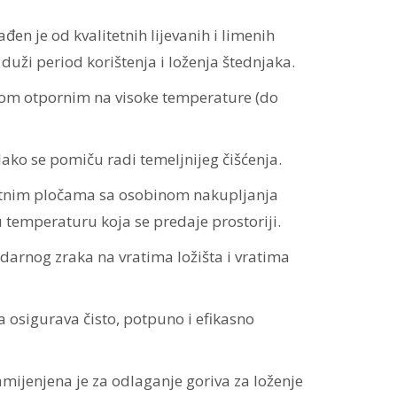
đen je od kvalitetnih lijevanih i limenih
uži period korištenja i loženja štednjaka.
lom otpornim na visoke temperature (do
lako se pomiču radi temeljnijeg čišćenja.
otnim pločama sa osobinom nakupljanja
u temperaturu koja se predaje prostoriji.
arnog zraka na vratima ložišta i vratima
osigurava čisto, potpuno i efikasno
amijenjena je za odlaganje goriva za loženje