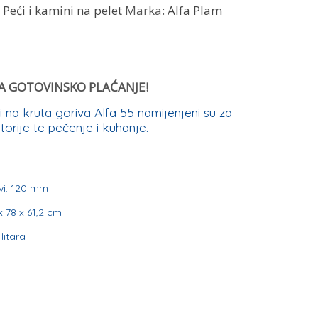
,
Peći i kamini na pelet
Marka:
Alfa Plam
 ZA GOTOVINSKO PLAĆANJE!
i na kruta goriva Alfa 55 namijenjeni su za
orije te pečenje i kuhanje.
vi: 120 mm
x 78 x 61,2 cm
litara