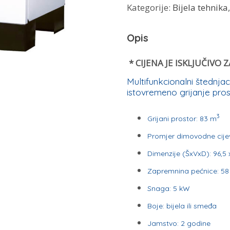
Kategorije:
Bijela tehnika
i
kuhanje
Opis
Alfa
55
* CIJENA JE ISKLJUČIVO
-
Multifunkcionalni štednjac
Alfa
istovremeno grijanje prost
Plam
3
količina
Grijani prostor: 83 m
Promjer dimovodne cije
Dimenzije (ŠxVxD): 96,5 
Zapremnina pećnice: 58 
Snaga: 5 kW
Boje: bijela ili smeđa
Jamstvo: 2 godine