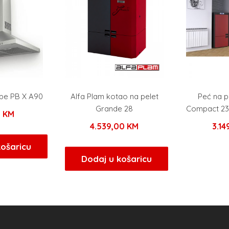
ipe PB X A90
Alfa Plam kotao na pelet
Peć na 
Grande 28
Compact 23
0
KM
4.539,00
KM
3.1
košaricu
Dodaj u košaricu