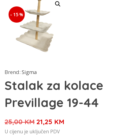
- 15 %
Brend:
Sigma
Stalak za kolace
Previllage 19-44
Izvorna
Trenutna
25,00
KM
21,25
KM
cijena
cijena
U cijenu je uključen PDV