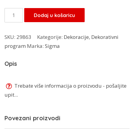
bila
je:
je:
21,25 KM.
Stalak
Dodaj u košaricu
25,00 KM.
za
kolace
SKU:
29863
Kategorije:
Dekoracije
,
Dekorativni
Previllage
program
Marka:
Sigma
19-
44
Opis
količina
Trebate više informacija o proizvodu - pošaljite
upit...
Povezani proizvodi