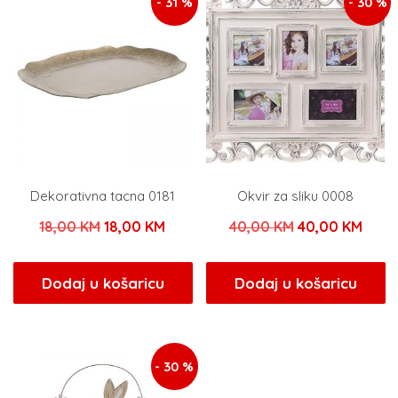
- 31 %
- 30 %
Dekorativna tacna 0181
Okvir za sliku 0008
Izvorna
Trenutna
Izvorna
Tren
18,00
KM
18,00
KM
40,00
KM
40,00
KM
cijena
cijena
cijena
cijen
bila
je:
bila
je:
Dodaj u košaricu
Dodaj u košaricu
je:
18,00 KM.
je:
40,0
18,00 KM.
40,00 KM.
- 30 %