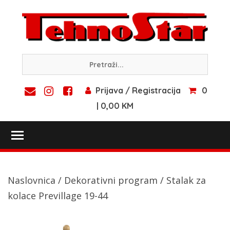
Skip
to
content
Prijava / Registracija
0
| 0,00 KM
Toggle main menu visibility
Naslovnica
/
Dekorativni program
/ Stalak za
kolace Previllage 19-44