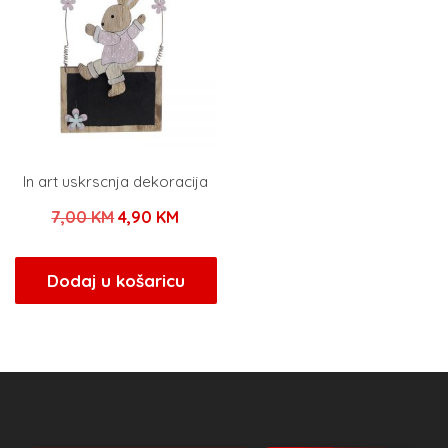
In art uskrscnja dekoracija
Izvorna
Trenutna
7,00
KM
4,90
KM
cijena
cijena
bila
je:
Dodaj u košaricu
je:
4,90 KM.
7,00 KM.