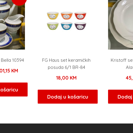
 Bella 10394
FG Haus set keramičkih
Kristoff se
posuda 6/1 BR-84
Ala
zvorna
Trenutna
01,15
KM
18,00
KM
45
ijena
cijena
ila
je:
košaricu
Dodaj u košaricu
Dodaj 
e:
101,15 KM.
19,00 KM.