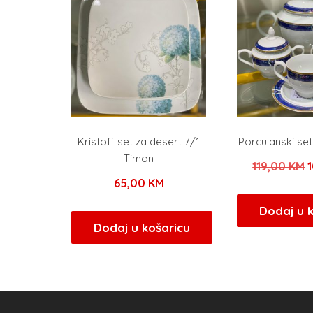
Kristoff set za desert 7/1
Porculanski set
Timon
I
119,00
KM
1
65,00
KM
c
b
Dodaj u 
Dodaj u košaricu
j
1