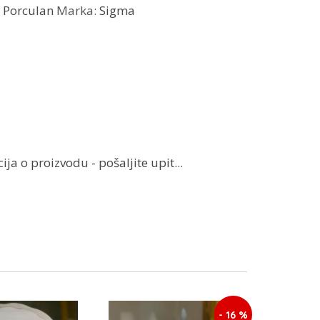
:
Porculan
Marka:
Sigma
ja o proizvodu - pošaljite upit...
- 16 %