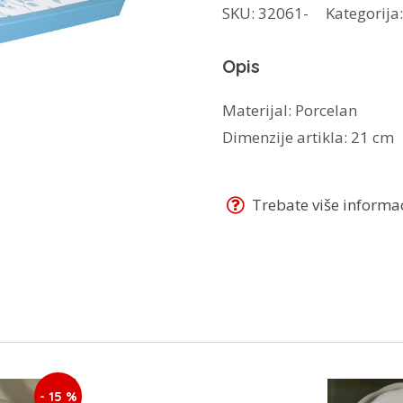
SKU:
32061-
Kategorija
kolače
6/1
Opis
CAK
—
Materijal: Porcelan
BL
Dimenzije artikla: 21 cm
količina
Trebate više informaci
- 15 %