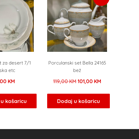
t za desert 7/1
Porculanski set Bella 24165
ska etc
bež
Izvorna
Trenutna
,00
KM
119,00
KM
101,00
KM
cijena
cijena
bila
je:
u košaricu
Dodaj u košaricu
je:
101,00 KM.
119,00 KM.