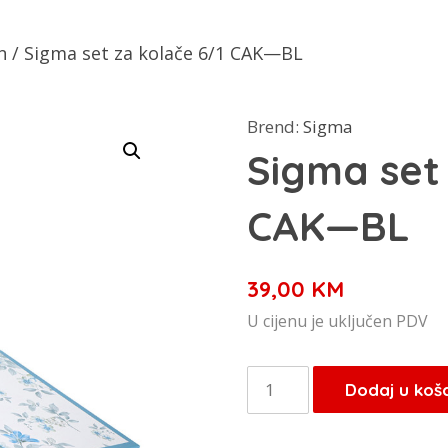
n
/ Sigma set za kolače 6/1 CAK—BL
Brend:
Sigma
Sigma set 
CAK—BL
39,00
KM
U cijenu je uključen PDV
Sigma
Dodaj u koš
set
za