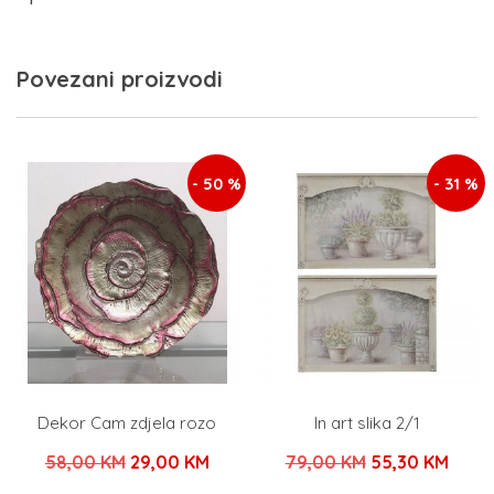
Povezani proizvodi
- 50 %
- 31 %
Dekor Cam zdjela rozo
In art slika 2/1
Izvorna
Trenutna
Izvorna
Tren
58,00
KM
29,00
KM
79,00
KM
55,30
KM
cijena
cijena
cijena
cijen