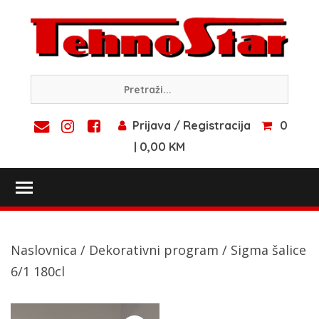
Skip
to
content
Prijava / Registracija
0
| 0,00 KM
Toggle main menu visibility
Naslovnica
/
Dekorativni program
/ Sigma šalice
6/1 180cl