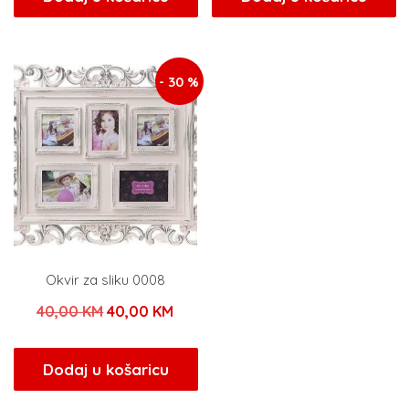
je:
5,60 KM.
je:
29,0
8,00 KM.
58,00 KM.
- 30 %
Okvir za sliku 0008
Izvorna
Trenutna
40,00
KM
40,00
KM
cijena
cijena
bila
je:
Dodaj u košaricu
je:
40,00 KM.