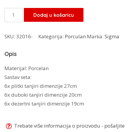
Sigma
Dodaj u košaricu
porculanski
set
SKU:
32016-
Kategorija:
Porculan
Marka:
Sigma
18/1
tufne
Opis
količina
Materijal: Porcelan
Sastav seta:
6x plitki tanjiri dimenzije 27cm
6x duboki tanjiri dimenzije 20cm
6x dezertni tanjiri dimenzije 19cm
Trebate više informacija o proizvodu - pošaljite