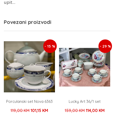
upit...
Povezani proizvodi
- 15 %
- 29 %
Porculanski set Nova 6363
Lucky Art 36/1 set
Izvorna
Trenutna
Izvorna
Tren
119,00
KM
101,15
KM
159,00
KM
114,00
KM