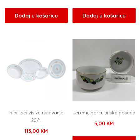
cijena
cijena
cijena
cije
bila
je:
bila
je:
Dodaj u košaricu
Dodaj u košaricu
je:
101,15 KM.
je:
114,
119,00 KM.
159,00 KM.
In art servis za rucavanje
Jeremy porculanska posuda
20/1
5,00
KM
115,00
KM