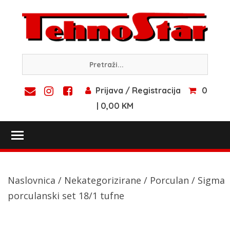
Skip
to
content
Prijava / Registracija
0
| 0,00 KM
Toggle main menu visibility
Naslovnica
/
Nekategorizirane
/
Porculan
/ Sigma
porculanski set 18/1 tufne