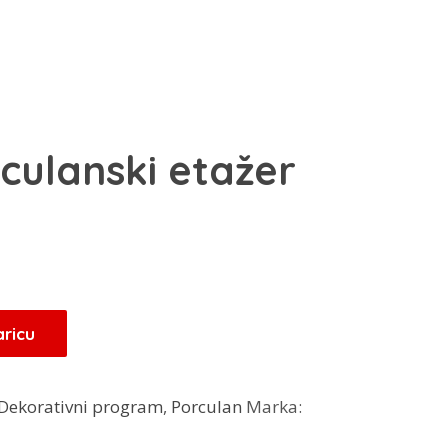
culanski etažer
aricu
Dekorativni program
,
Porculan
Marka: