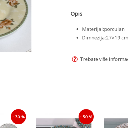
Opis
Materijal:porculan
Dimnezija:27×19 c
Trebate više informaci
- 30 %
- 50 %