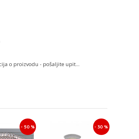
m
ja o proizvodu - pošaljite upit...
- 50 %
- 30 %