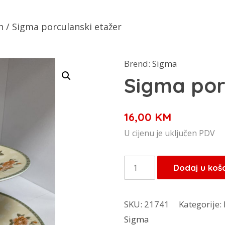
n
/ Sigma porculanski etažer
Brend:
Sigma
Sigma por
16,00
KM
U cijenu je uključen PDV
Sigma
Dodaj u koš
porculanski
etažer
SKU:
21741
Kategorije:
količina
Sigma