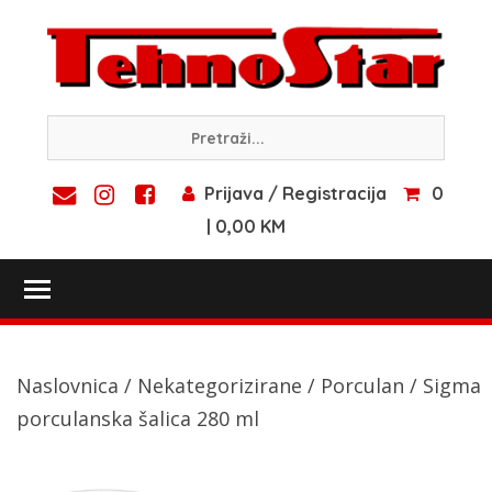
Skip
to
content
Prijava / Registracija
0
| 0,00 KM
Toggle main menu visibility
Naslovnica
/
Nekategorizirane
/
Porculan
/ Sigma
porculanska šalica 280 ml