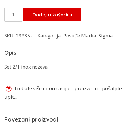
bila
je:
je:
5,10 KM.
Sigma
Dodaj u košaricu
6,00 KM.
inox
noževi
SKU:
23935-
Kategorija:
Posuđe
Marka:
Sigma
2/1
PL-
Opis
T17059
količina
Set 2/1 inox noževa
Trebate više informacija o proizvodu - pošaljite
upit...
Povezani proizvodi