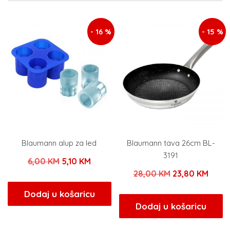
- 16 %
- 15 %
Blaumann alup za led
Blaumann tava 26cm BL-
3191
Izvorna
Trenutna
6,00
KM
5,10
KM
Izvorna
Tren
28,00
KM
23,80
KM
cijena
cijena
cijena
cijen
bila
je:
Dodaj u košaricu
bila
je:
Dodaj u košaricu
je:
5,10 KM.
je:
23,80
6,00 KM.