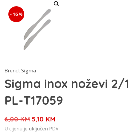
- 16 %
Brend:
Sigma
Sigma inox noževi 2/1
PL-T17059
Izvorna
Trenutna
6,00
KM
5,10
KM
cijena
cijena
U cijenu je uključen PDV