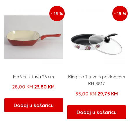
28,00 KM.
- 15 %
- 15 %
Mažestik tava 26 cm
King Hoff tava s poklopcem
KH-3817
Izvorna
Trenutna
28,00
KM
23,80
KM
Izvorna
Tren
35,00
KM
29,75
KM
cijena
cijena
cijena
cijen
bila
je:
Dodaj u košaricu
bila
je:
Dodaj u košaricu
je:
23,80 KM.
je:
29,75
28,00 KM.
35,00 KM.