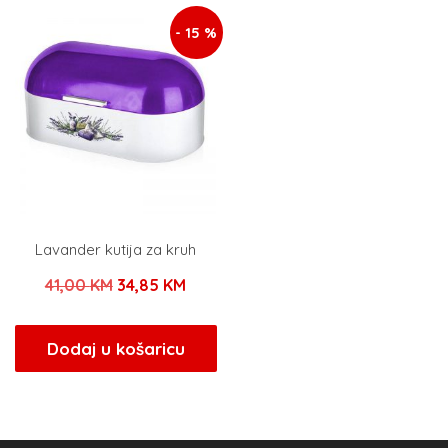
- 15 %
Lavander kutija za kruh
Izvorna
Trenutna
41,00
KM
34,85
KM
cijena
cijena
bila
je:
Dodaj u košaricu
je:
34,85 KM.
41,00 KM.