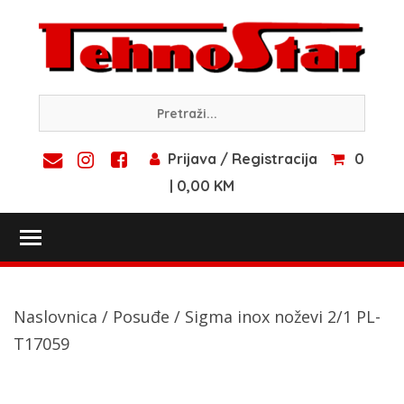
Skip
to
content
Prijava / Registracija
0
| 0,00 KM
Toggle main menu visibility
Naslovnica
/
Posuđe
/ Sigma inox noževi 2/1 PL-
T17059