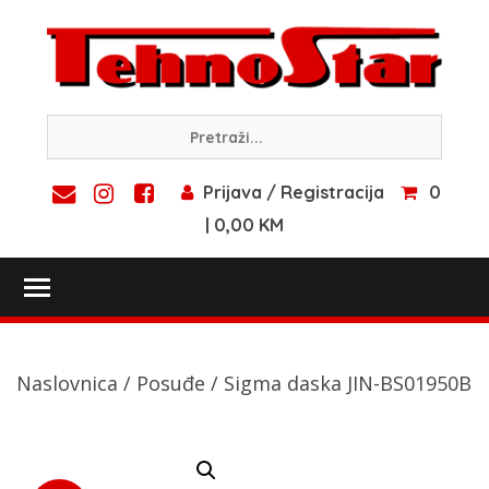
Skip
to
content
Prijava / Registracija
0
| 0,00 KM
Toggle main menu visibility
Naslovnica
/
Posuđe
/ Sigma daska JIN-BS01950B