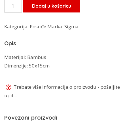
je:
21,25 KM.
Sigma
Dodaj u košaricu
25,00 KM.
daska
JIN-
Kategorija:
Posuđe
Marka:
Sigma
BS01950B
količina
Opis
Materijal: Bambus
Dimenzije: 50x15cm
Trebate više informacija o proizvodu - pošaljite
upit...
Povezani proizvodi