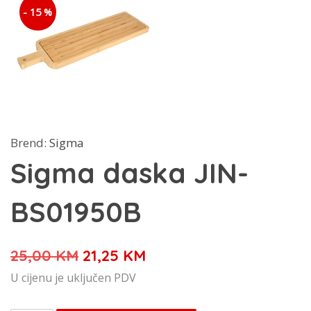
- 15 %
Brend:
Sigma
Sigma daska JIN-
BS01950B
Izvorna
Trenutna
25,00
KM
21,25
KM
cijena
cijena
U cijenu je uključen PDV
bila
je: