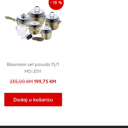
- 15 %
Blaumann set posuđa 15/1
MO-2011
Izvorna
Trenutna
235,00
KM
199,75
KM
cijena
cijena
bila
je:
Dodaj u košaricu
je:
199,75 KM.
235,00 KM.