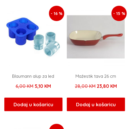
16,90 KM.
25,00 KM.
- 16 %
- 15 %
Blaumann alup za led
Mažestik tava 26 cm
Izvorna
Trenutna
Izvorna
Tren
6,00
KM
5,10
KM
28,00
KM
23,80
KM
cijena
cijena
cijena
cijen
bila
je:
bila
je:
Dodaj u košaricu
Dodaj u košaricu
je:
5,10 KM.
je:
23,80
6,00 KM.
28,00 KM.