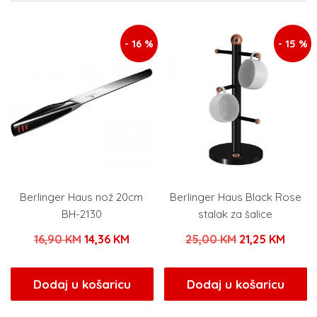
- 16 %
- 15 %
Berlinger Haus nož 20cm
Berlinger Haus Black Rose
BH-2130
stalak za šalice
Izvorna
Trenutna
Izvorna
Trenu
16,90
KM
14,36
KM
25,00
KM
21,25
KM
cijena
cijena
cijena
cijen
bila
je:
bila
je:
Dodaj u košaricu
Dodaj u košaricu
je:
14,36 KM.
je:
21,25