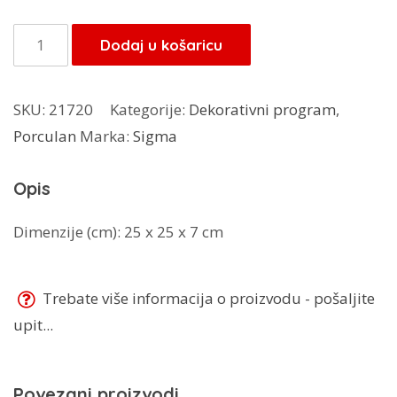
Sigma
Dodaj u košaricu
činija
GMT-
SKU:
21720
Kategorije:
Dekorativni program
,
7202
Porculan
Marka:
Sigma
količina
Opis
Dimenzije (cm): 25 x 25 x 7 cm
Trebate više informacija o proizvodu - pošaljite
upit...
Povezani proizvodi