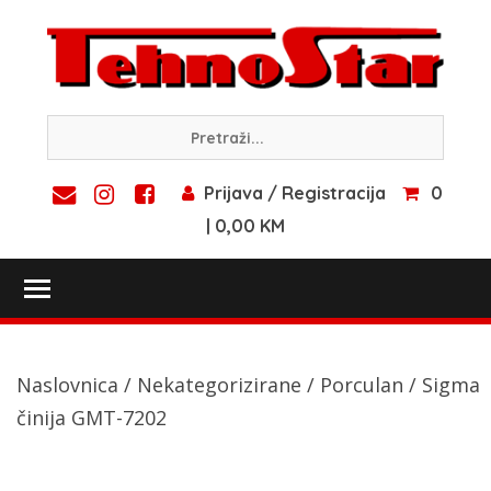
Skip
to
content
Prijava / Registracija
0
| 0,00 KM
Toggle main menu visibility
Naslovnica
/
Nekategorizirane
/
Porculan
/ Sigma
činija GMT-7202