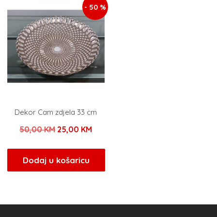
- 50 %
Dekor Cam zdjela 33 cm
Izvorna
Trenutna
50,00
KM
25,00
KM
cijena
cijena
bila
je:
Dodaj u košaricu
je:
25,00 KM.
50,00 KM.