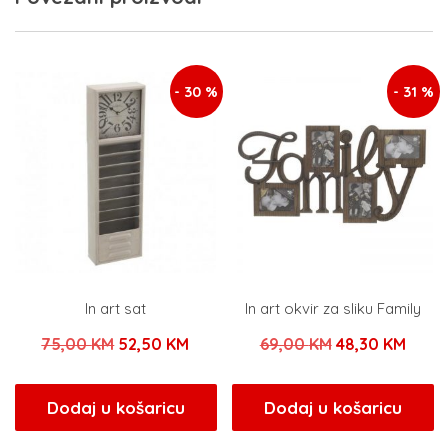
- 30 %
- 31 %
In art sat
In art okvir za sliku Family
Izvorna
Trenutna
Izvorna
Tren
75,00
KM
52,50
KM
69,00
KM
48,30
KM
cijena
cijena
cijena
cijen
bila
je:
bila
je:
Dodaj u košaricu
Dodaj u košaricu
je:
52,50 KM.
je:
48,30