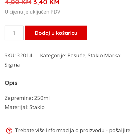
Izvorna
Trenutna
4,00
KM
3,40
KM
cijena
cijena
U cijenu je uključen PDV
bila
je:
je:
3,40 KM.
Sigma
Dodaj u košaricu
4,00 KM.
boca
za
SKU:
32014-
Kategorije:
Posuđe
,
Staklo
Marka:
maslinovo
Sigma
ulje
YAT-
Opis
941310
količina
Zapremina: 250ml
Materijal: Staklo
Trebate više informacija o proizvodu - pošaljite