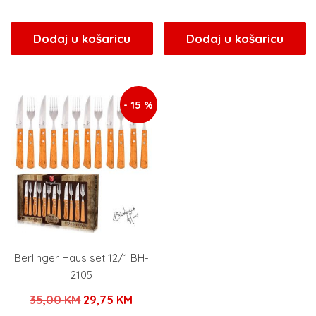
cijena
cijena
cijena
cijen
bila
je:
bila
je:
Dodaj u košaricu
Dodaj u košaricu
je:
21,25 KM.
je:
21,25
25,00 KM.
25,00 KM.
- 15 %
Berlinger Haus set 12/1 BH-
2105
Izvorna
Trenutna
35,00
KM
29,75
KM