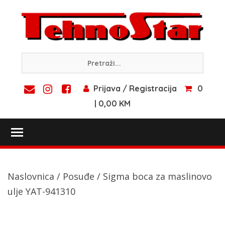
Skip
to
content
Prijava / Registracija
0
| 0,00 KM
Toggle main menu visibility
Naslovnica
/
Posuđe
/ Sigma boca za maslinovo
ulje YAT-941310