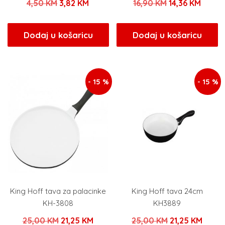
Izvorna
Trenutna
Izvorna
Trenu
4,50
KM
3,82
KM
16,90
KM
14,36
KM
cijena
cijena
cijena
cijena
bila
je:
bila
je:
Dodaj u košaricu
Dodaj u košaricu
je:
3,82 KM.
je:
14,36 
4,50 KM.
16,90 KM.
- 15 %
- 15 %
King Hoff tava za palacinke
King Hoff tava 24cm
KH-3808
KH3889
Izvorna
Trenutna
Izvorna
Trenu
25,00
KM
21,25
KM
25,00
KM
21,25
KM