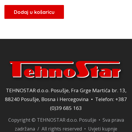
cijena
cijena
bila
je:
Dodaj u košaricu
je:
29,75 KM.
35,00 KM.
TEHNOSTAR d.o.o. Posušje, Fra Grge Martića br. 13,
88240 Posušje, Bosna i Hercegovina • Telefon: +387
(0)39 685 163
Copyright © TEHNOSTAR d.o.o. Posušje • Sva prava
zadržana / All rights reserved •
Uvjeti kupnje