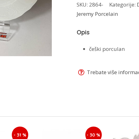
SKU:
2864-
Kategorije:
Bernadot
Jeremy Porcelain
18/1
bijelo
Opis
količina
češki porculan
Trebate više informaci
- 31 %
- 30 %