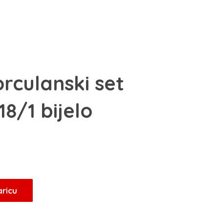
rculanski set
8/1 bijelo
aricu