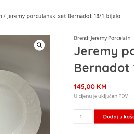
n
/ Jeremy porculanski set Bernadot 18/1 bijelo
Brend:
Jeremy Porcelain
Jeremy po
Bernadot 1
145,00
KM
U cijenu je uključen PDV
Jeremy
Dodaj u koš
porculanski
set