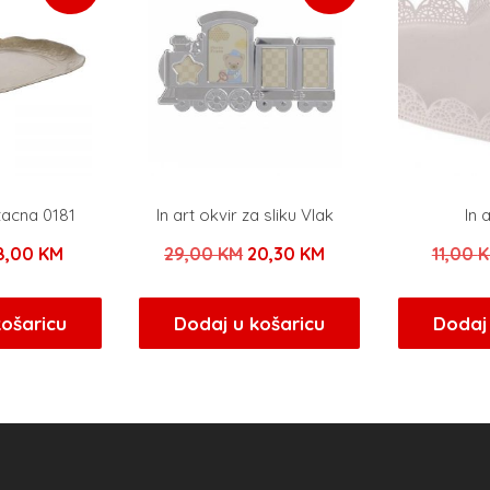
tacna 0181
In art okvir za sliku Vlak
In 
zvorna
Trenutna
Izvorna
Trenutna
8,00
KM
29,00
KM
20,30
KM
11,00
ijena
cijena
cijena
cijena
ila
je:
bila
je:
košaricu
Dodaj u košaricu
Dodaj 
e:
18,00 KM.
je:
20,30 KM.
8,00 KM.
29,00 KM.