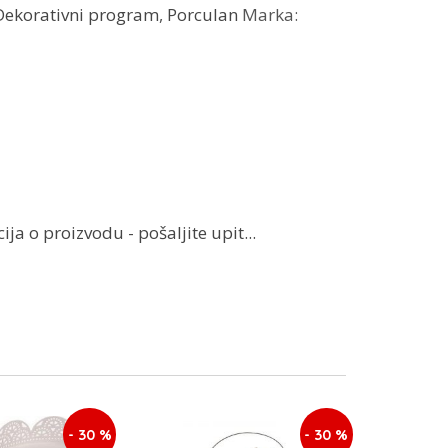
Dekorativni program
,
Porculan
Marka:
ja o proizvodu - pošaljite upit...
- 30 %
- 30 %