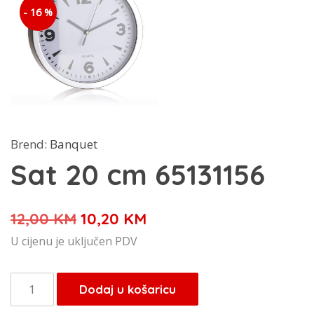
- 16 %
Brend:
Banquet
Sat 20 cm 65131156
Izvorna
Trenutna
12,00
KM
10,20
KM
cijena
cijena
U cijenu je uključen PDV
bila
je:
je:
10,20 KM.
Sat
Dodaj u košaricu
12,00 KM.
20