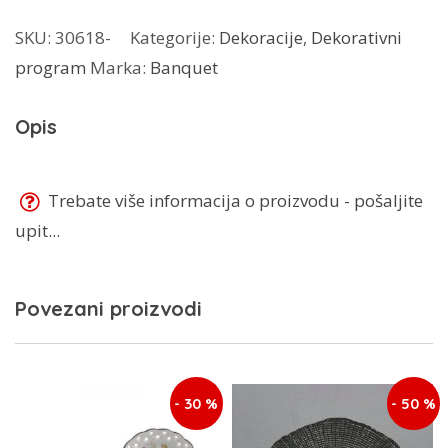
cm
SKU:
30618-
Kategorije:
Dekoracije
,
Dekorativni
65131156
program
Marka:
Banquet
količina
Opis
Trebate više informacija o proizvodu - pošaljite
upit...
Povezani proizvodi
- 30 %
- 50 %