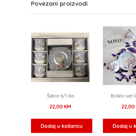
Povezani proizvodi
Šalice 6/1 lila
Biciklo set š
22,00
KM
22,00
Dodaj u košaricu
Dodaj u 