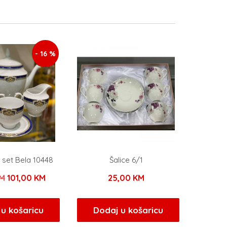
- 16 %
 set Bela 10448
Šalice 6/1
Izvorna
Trenutna
M
101,00
KM
25,00
KM
cijena
cijena
bila
je:
u košaricu
Dodaj u košaricu
je:
101,00 KM.