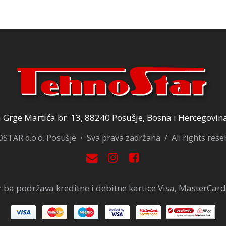
Grge Martića br. 13, 88240 Posušje, Bosna i Hercegovin
TAR d.o.o. Posušje • Sva prava zadržana / All rights res
.ba podržava kreditne i debitne kartice Visa, MasterCard