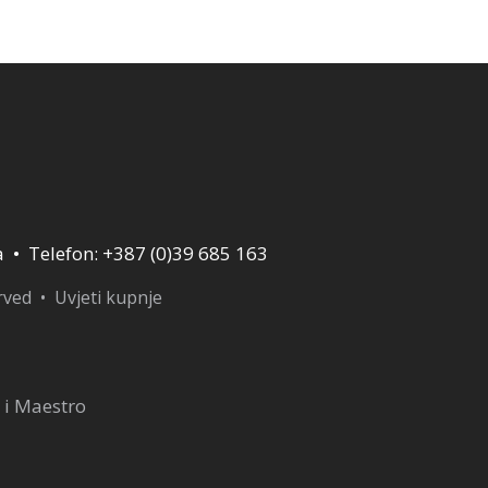
119,00 KM.
a • Telefon: +387 (0)39 685 163
erved •
Uvjeti kupnje
 i Maestro