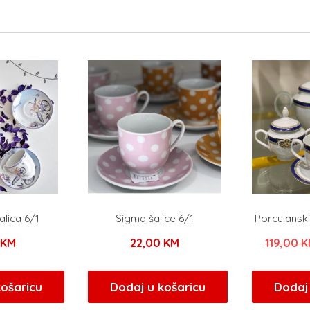
alica 6/1
Sigma šalice 6/1
Porculanski
KM
22,00
KM
119,00
K
košaricu
Dodaj u košaricu
Dodaj 