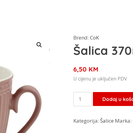
Brend:
CoK
Šalica 370
6,50
KM
U cijenu je uključen PDV
Šalica
Dodaj u koš
370ml
rozo
Kategorija:
Šalice
Marka:
količina