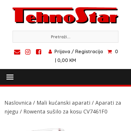
Skip
to
content
Prijava / Registracija
0
| 0,00 KM
Toggle main menu visibility
Naslovnica
/
Mali kućanski aparati
/
Aparati za
njegu
/ Rowenta sušilo za kosu CV7461F0