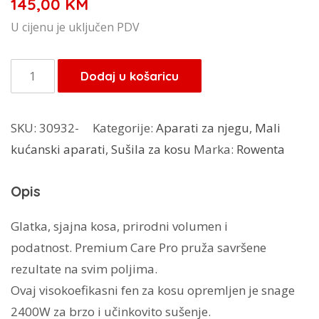
145,00
KM
U cijenu je uključen PDV
Rowenta
Dodaj u košaricu
sušilo
za
SKU:
30932-
Kategorije:
Aparati za njegu
,
Mali
kosu
kućanski aparati
,
Sušila za kosu
Marka:
Rowenta
CV7461F0
količina
Opis
Glatka, sjajna kosa, prirodni volumen i
podatnost. Premium Care Pro pruža savršene
rezultate na svim poljima.
Ovaj visokoefikasni fen za kosu opremljen je snage
2400W za brzo i učinkovito sušenje.