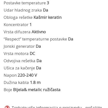
Postavke temperature
3
Udar hladnog zraka
Da
Obloga rešetke
Kašmir keratin
Koncentrator
1
Vrsta difuzera
Aktivno
“Respect” temperaturne postavke
Da
Jonski generator
Da
Vrsta motora
DC
Odvojiva rešetka
Da
Ušica za kačenje
Da
Napon
220-240 V
Dužina kabla
1.8 m
Boje
Bijela& metalic ružičasta
Trebate više informacija o proizvodu - pošaljite