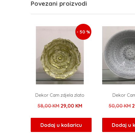
Povezani proizvodi
- 50 %
Dekor Cam zdjela zlato
Dekor Cam
Izvorna
Trenutna
I
58,00
KM
29,00
KM
50,00
KM
2
cijena
cijena
c
bila
je:
b
Dodaj u košaricu
Dodaj u 
je:
29,00 KM.
j