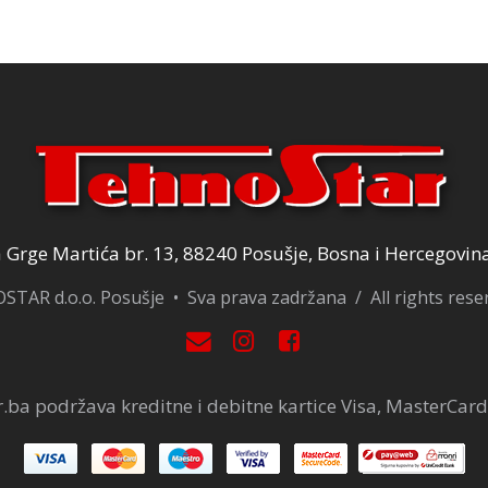
0,00 KM.
58,00 KM.
Grge Martića br. 13, 88240 Posušje, Bosna i Hercegovin
TAR d.o.o. Posušje • Sva prava zadržana / All rights res
.ba podržava kreditne i debitne kartice Visa, MasterCard