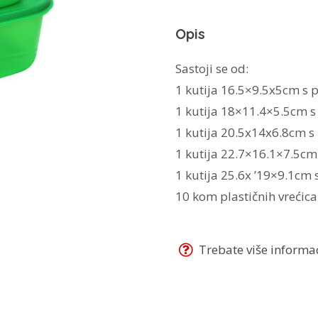
količina
Opis
Sastoji se od:
1 kutija 16.5×9.5x5cm s p
1 kutija 18×11.4×5.5cm s 
1 kutija 20.5x14x6.8cm s 
1 kutija 22.7×16.1×7.5cm 
1 kutija 25.6x ’19×9.1cm 
10 kom plastičnih vrećica
Trebate više informaci