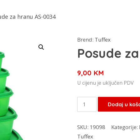
ude za hranu AS-0034
Brend:
Tuffex
Posude za
9,00
KM
U cijenu je uključen PDV
Posude
Dodaj u koš
za
hranu
SKU:
19098
Kategorije:
AS-
Tuffex
0034