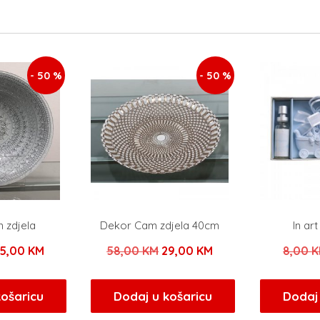
- 50 %
- 50 %
 zdjela
Dekor Cam zdjela 40cm
In ar
zvorna
Trenutna
Izvorna
Trenutna
5,00
KM
58,00
KM
29,00
KM
8,00
K
ijena
cijena
cijena
cijena
ila
je:
bila
je:
košaricu
Dodaj u košaricu
Dodaj 
e:
25,00 KM.
je:
29,00 KM.