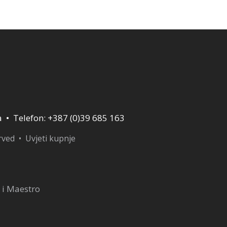
8,00 KM.
40,00 KM.
a • Telefon: +387 (0)39 685 163
erved •
Uvjeti kupnje
 i Maestro