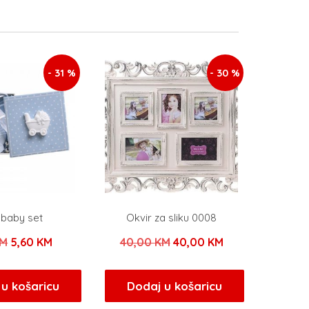
- 31 %
- 30 %
t baby set
Okvir za sliku 0008
Izvorna
Trenutna
Izvorna
Trenutna
M
5,60
KM
40,00
KM
40,00
KM
cijena
cijena
cijena
cijena
bila
je:
bila
je:
u košaricu
Dodaj u košaricu
je:
5,60 KM.
je:
40,00 KM.