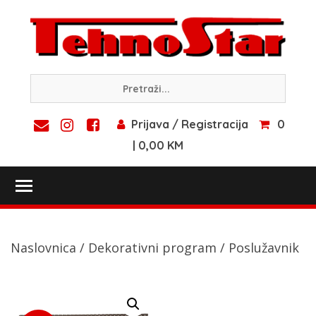
Skip
to
content
Prijava / Registracija
0
| 0,00 KM
Toggle main menu visibility
Naslovnica
/
Dekorativni program
/ Poslužavnik