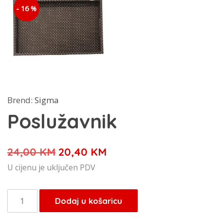
- 16 %
Brend:
Sigma
Poslužavnik
Izvorna
Trenutna
24,00
KM
20,40
KM
cijena
cijena
U cijenu je uključen PDV
bila
je:
je:
20,40 KM.
Poslužavnik
Dodaj u košaricu
24,00 KM.
količina