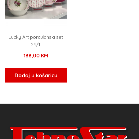
Lucky Art porculanski set
24/1
188,00
KM
Dodaj u košaricu