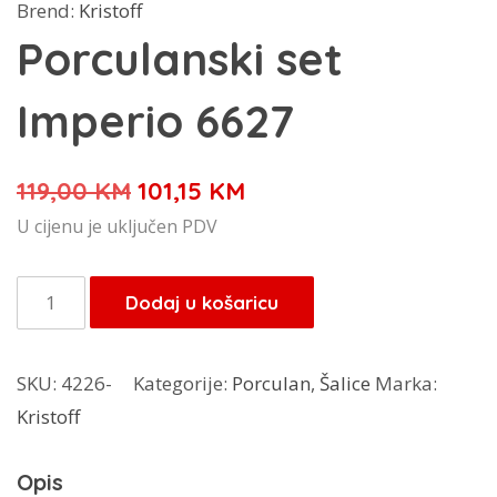
Brend:
Kristoff
Porculanski set
Imperio 6627
Izvorna
Trenutna
119,00
KM
101,15
KM
cijena
cijena
U cijenu je uključen PDV
bila
je:
je:
101,15 KM.
Porculanski
Dodaj u košaricu
119,00 KM.
set
Imperio
SKU:
4226-
Kategorije:
Porculan
,
Šalice
Marka:
6627
Kristoff
količina
Opis