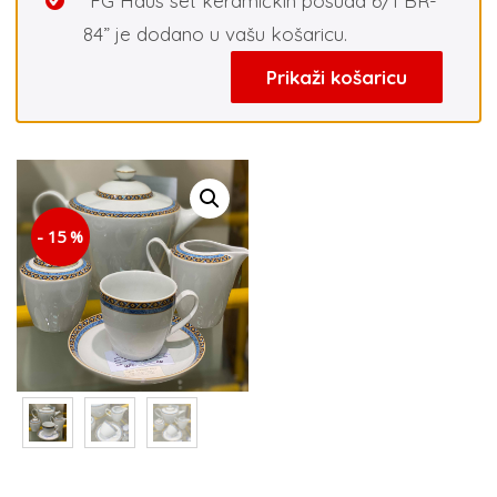
“FG Haus set keramičkih posuda 6/1 BR-
84” je dodano u vašu košaricu.
Prikaži košaricu
- 15 %