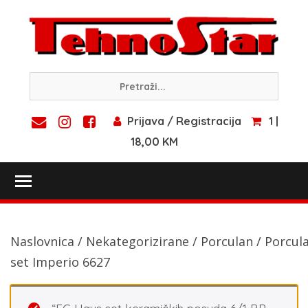
Skip
to
content
Prijava / Registracija
1 |
18,00 KM
Toggle main menu visibility
Naslovnica
/
Nekategorizirane
/
Porculan
/ Porcul
set Imperio 6627