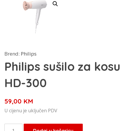
Brend:
Philips
Philips sušilo za kosu
HD-300
59,00
KM
U cijenu je uključen PDV
Philips
Dodaj u košaricu