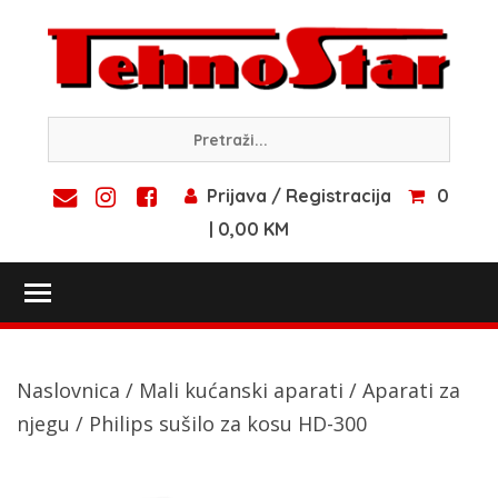
Skip
to
content
Prijava / Registracija
0
| 0,00 KM
Toggle main menu visibility
Naslovnica
/
Mali kućanski aparati
/
Aparati za
njegu
/ Philips sušilo za kosu HD-300