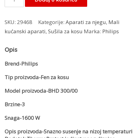
sušilo
za
SKU:
29468
Kategorije:
Aparati za njegu
,
Mali
kosu
kućanski aparati
,
Sušila za kosu
Marka:
Philips
HD-
300
Opis
količina
Brend-Philips
Tip proizvoda-Fen za kosu
Model proizvoda-BHD 300/00
Brzine-3
Snaga-1600 W
Opis proizvoda-Snazno susenje na nizoj temperaturi