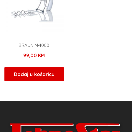
BRAUN M-1000
99,00
KM
Dodaj u košaricu